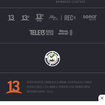
BRANDED CONTENT
INÉS MATTE URREJOLA #0848, SANTIAGO, CHILE
FONO (562) 2 251 4000 © TODOS LOS DERECHOS
RESERVADOS. 13.CL