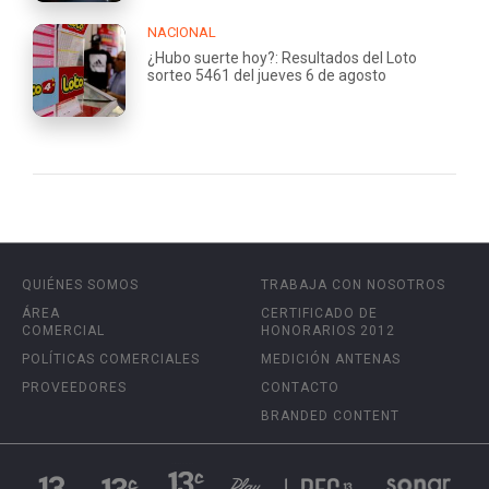
NACIONAL
¿Hubo suerte hoy?: Resultados del Loto
sorteo 5461 del jueves 6 de agosto
QUIÉNES SOMOS
TRABAJA CON NOSOTROS
ÁREA
CERTIFICADO DE
COMERCIAL
HONORARIOS 2012
POLÍTICAS COMERCIALES
MEDICIÓN ANTENAS
PROVEEDORES
CONTACTO
BRANDED CONTENT