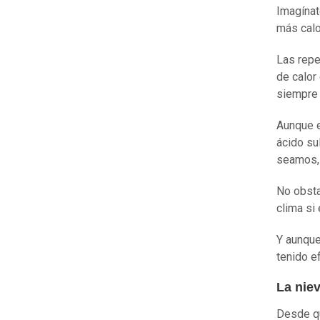
Imagínat
más calo
Las repe
de calor
siempre 
Aunque e
ácido su
seamos, 
No obsta
clima si
Y aunque
tenido e
La nie
Desde qu