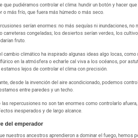
e que pudiéramos controlar el clima: hundir un botón y hacer que 
r o más frío, que fuera más húmedo o más seco.
rcusiones serían enormes: no más sequías ni inundaciones, no 
 o carreteras congeladas; los desiertos serían verdes, los cultiv
darían fruto.
l cambio climático ha inspirado algunas ideas algo locas, como 
lfúrico en la atmósfera o echarle cal viva a los océanos, por ast
estamos lejos de controlar el clima con precisión.
nte, desde la invención del aire acondicionado, podemos control
 estamos entre paredes y un techo.
 las repercusiones no son tan enormes como controlarlo afuera,
fectos inesperados y de largo alcance.
ve del emperador
e nuestros ancestros aprendieron a dominar el fuego, hemos p