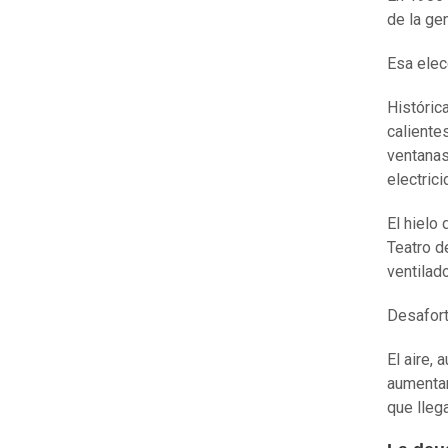
de la ge
Esa elec
Históric
calientes
ventanas
electrici
El hielo
Teatro d
ventilado
Desafort
El aire,
aumentan
que lleg