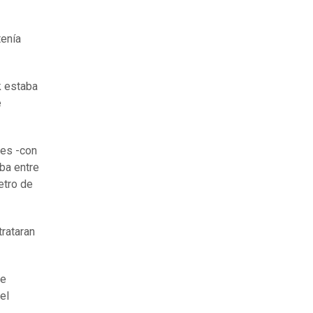
tenía
k estaba
e
ces -con
aba entre
etro de
trataran
ue
el