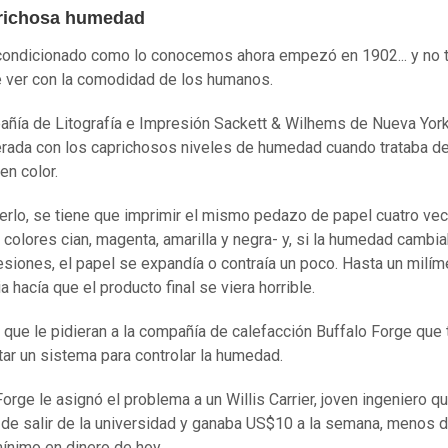
richosa humedad
acondicionado como lo conocemos ahora empezó en 1902... y no 
 ver con la comodidad de los humanos.
ñía de Litografía e Impresión Sackett & Wilhems de Nueva Yor
ada con los caprichosos niveles de humedad cuando trataba d
en color.
erlo, se tiene que imprimir el mismo pedazo de papel cuatro ve
e colores cian, magenta, amarilla y negra- y, si la humedad cambi
esiones, el papel se expandía o contraía un poco. Hasta un milím
a hacía que el producto final se viera horrible.
 que le pidieran a la compañía de calefacción Buffalo Forge que 
tar un sistema para controlar la humedad.
Forge le asignó el problema a un Willis Carrier, joven ingeniero q
de salir de la universidad y ganaba US$10 a la semana, menos d
mínimo en dinero de hoy.