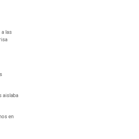
 a las
risa
s
s aislaba
rnos en