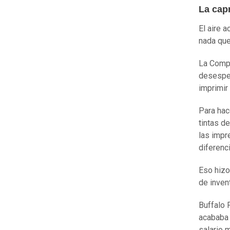
La cap
El aire 
nada que
La Compa
desesper
imprimir 
Para hac
tintas d
las impr
diferenci
Eso hizo
de inven
Buffalo 
acababa 
salario 