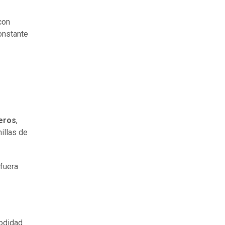
con
onstante
eros
,
illas de
 fuera
modidad