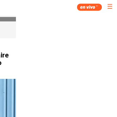
☰
ire
o