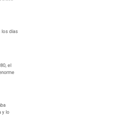
 los días
80, el
 enorme
aba
 y lo