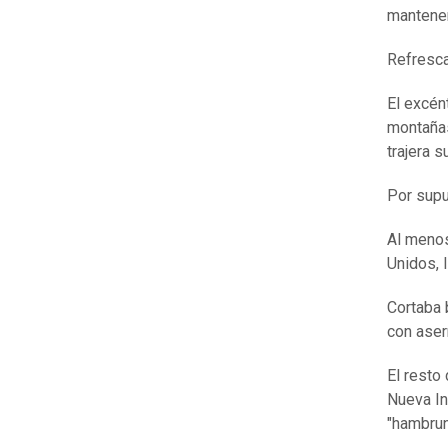
mantener
Refresca
El excén
montañas
trajera su
Por supu
Al menos
Unidos, 
Cortaba 
con aser
El resto
Nueva In
"hambrun