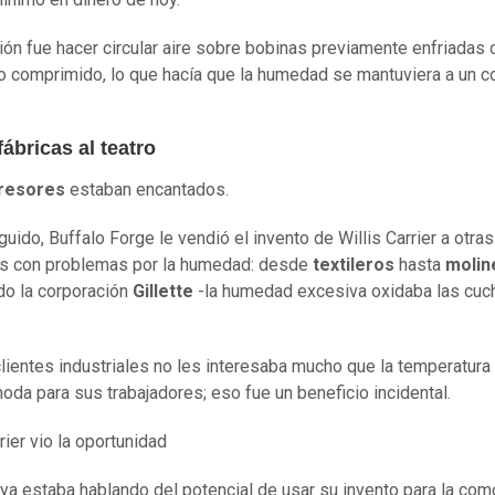
ión fue hacer circular aire sobre bobinas previamente enfriadas 
 comprimido, lo que hacía que la humedad se mantuviera a un c
fábricas al teatro
resores
estaban encantados.
uido, Buffalo Forge le vendió el invento de Willis Carrier a otras
as con problemas por la humedad: desde
textileros
hasta
molin
do la corporación
Gillette
-la humedad excesiva oxidaba las cuch
lientes industriales no les interesaba mucho que la temperatura
da para sus trabajadores; eso fue un beneficio incidental.
rier vio la oportunidad
ya estaba hablando del potencial de usar su invento para la co