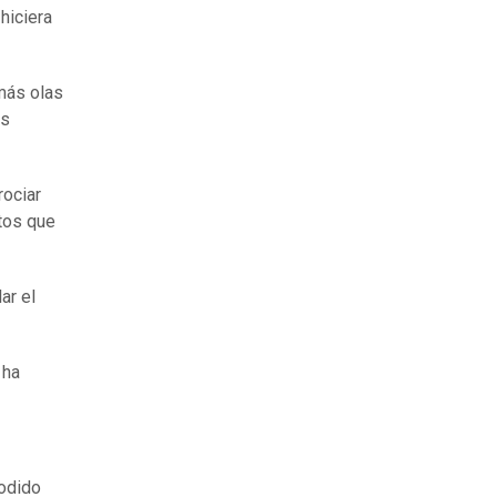
hiciera
más olas
os
rociar
utos que
ar el
 ha
odido