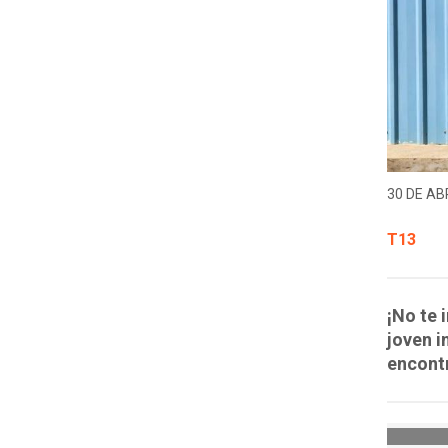
30 DE ABR
T13
¡No te 
joven i
encontr