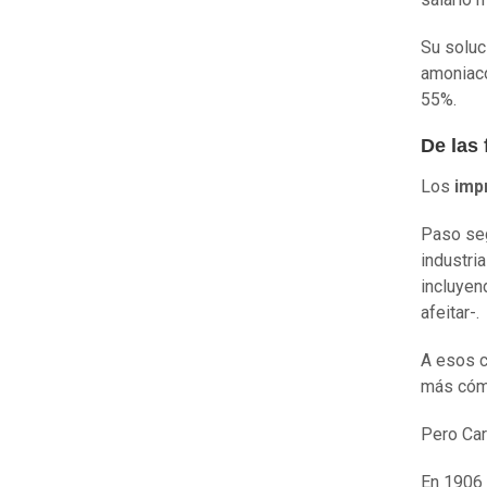
Su soluc
amoniaco
55%.
De las 
Los
imp
Paso seg
industri
incluyen
afeitar-.
A esos c
más cómo
Pero Car
En 1906 