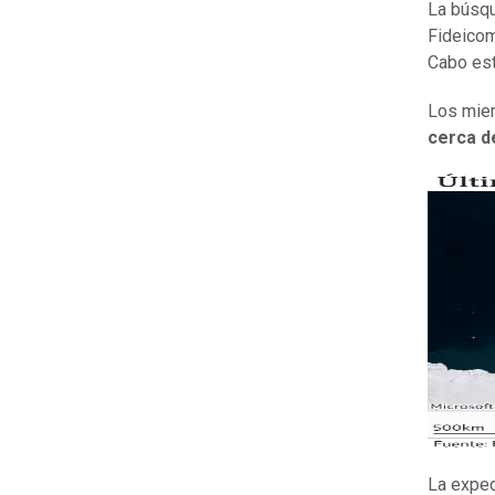
La búsqu
Fideicom
Cabo est
Los miem
cerca d
La exped