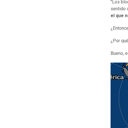
"Los blo
sentido d
el que 
¿Entonce
¿Por qué
Bueno, 