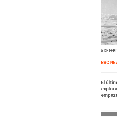
5 DE FEB
BBC NE
El últi
explora
empeza