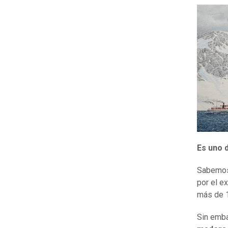
Es uno 
Sabemos 
por el e
más de 
Sin emba