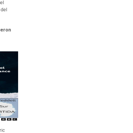
el
 del
ieron
ric