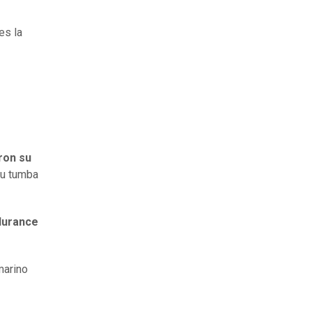
es la
ron su
su tumba
ndurance
marino