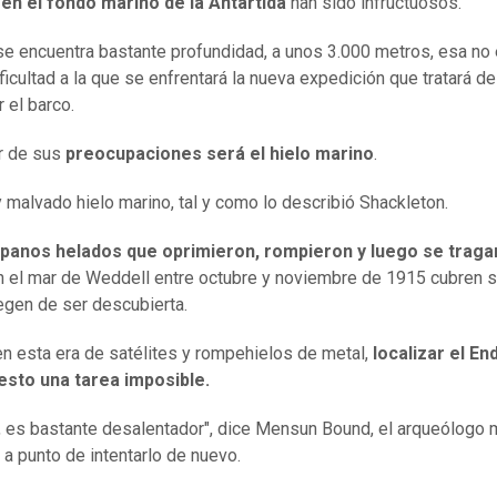
en el fondo marino de la Antártida
han sido infructuosos.
e encuentra bastante profundidad, a unos 3.000 metros, esa no 
ficultad a la que se enfrentará la nueva expedición que tratará de
 el barco.
r de sus
preocupaciones será el hielo marino
.
 y malvado hielo marino, tal y como lo describió Shackleton.
panos helados que oprimieron, rompieron y luego se traga
n el mar de Weddell entre octubre y noviembre de 1915 cubren 
tegen de ser descubierta.
en esta era de satélites y rompehielos de metal,
localizar el E
esto una tarea imposible.
 es bastante desalentador", dice Mensun Bound, el arqueólogo 
 a punto de intentarlo de nuevo.