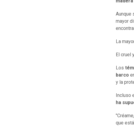
madera 
Aunque s
mayor di
encontrar
La mayo
El cruel
Los
tém
barco
e
y la pro
Incluso 
ha supu
"Créame,
que está