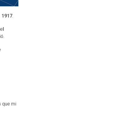
a 1917
.
 e
l
ó.
e
s que mi