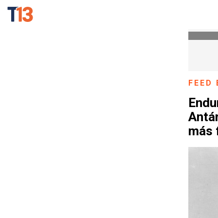
FEED 
Endur
Antár
más 