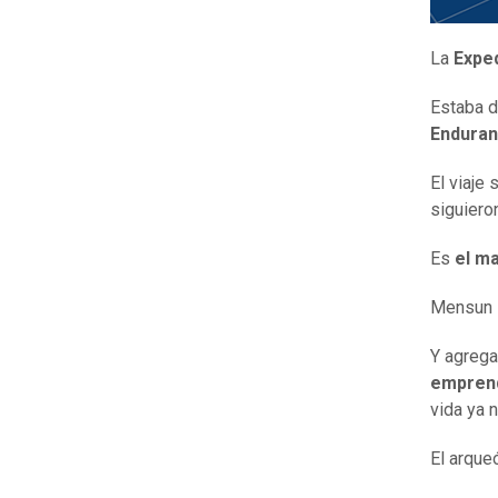
La
Exped
Estaba de
Enduran
El viaje
siguiero
Es
el ma
Mensun B
Y agrega
empren
vida ya 
El arque