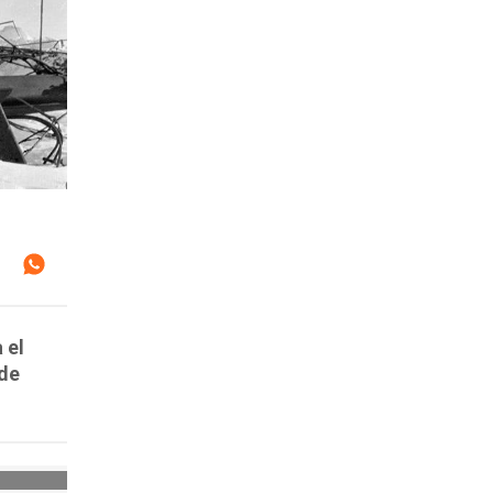
 el
 de