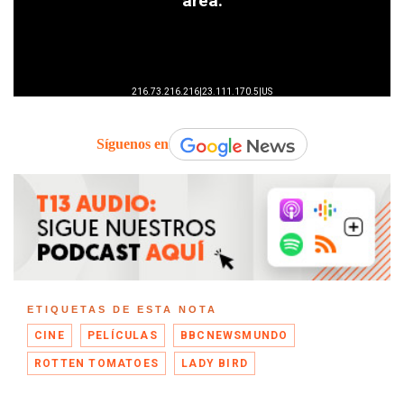
Síguenos en
ETIQUETAS DE ESTA NOTA
CINE
PELÍCULAS
BBCNEWSMUNDO
ROTTEN TOMATOES
LADY BIRD