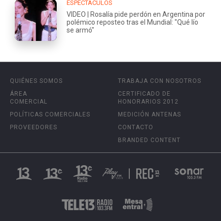
ESPECTÁCULOS
VIDEO | Rosalía pide perdón en Argentina por
polémico reposteo tras el Mundial: "Qué lío
se armó"
QUIÉNES SOMOS
TRABAJA CON NOSOTROS
ÁREA
CERTIFICADO DE
COMERCIAL
HONORARIOS 2012
POLÍTICAS COMERCIALES
MEDICIÓN ANTENAS
PROVEEDORES
CONTACTO
BRANDED CONTENT