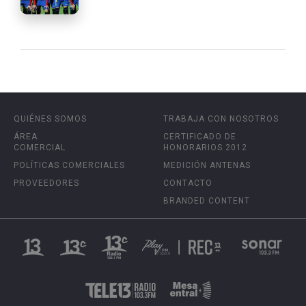
QUIÉNES SOMOS
TRABAJA CON NOSOTROS
ÁREA
CERTIFICADO DE
COMERCIAL
HONORARIOS 2012
POLÍTICAS COMERCIALES
MEDICIÓN ANTENAS
PROVEEDORES
CONTACTO
BRANDED CONTENT