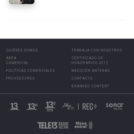
QUIÉNES SOMOS
TRABAJA CON NOSOTROS
ÁREA
CERTIFICADO DE
COMERCIAL
HONORARIOS 2012
POLÍTICAS COMERCIALES
MEDICIÓN ANTENAS
PROVEEDORES
CONTACTO
BRANDED CONTENT