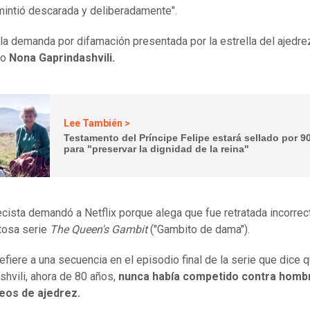
 mintió descarada y deliberadamente".
 la demanda por difamación presentada por la estrella del ajedre
no
Nona Gaprindashvili.
Lee También >
Testamento del Príncipe Felipe estará sellado por 9
para "preservar la dignidad de la reina"
ecista demandó a Netflix porque alega que fue retratada incorre
itosa serie
The Queen's Gambit
("Gambito de dama").
refiere a una secuencia en el episodio final de la serie que dice 
shvili, ahora de 80 años,
nunca había competido contra homb
neos de ajedrez.