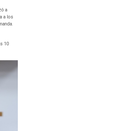
zó a
a a los
emanda.
os 10