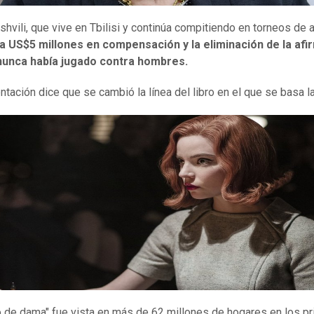
shvili, que vive en Tbilisi y continúa compitiendo en torneos de a
 US$5 millones en compensación y la eliminación de
la
afi
nunca había jugado contra hombres.
ntación dice que se cambió la línea del libro en el que se basa la
 de dama" fue vista en más de 62 millones de hogares en los p