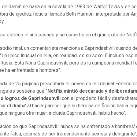
 de dama" se basa en la novela de 1983 de Walter Tevis y se ce
dora de ajedrez ficticia llamada Beth Harmon, interpretada por A
oy.
 se estrenó el año pasado y se convirtió en el gran éxito de Netfl
isodio final, un comentarista menciona a Gaprindashvili cuando d
"Lo único inusual en ella, en realidad, es su sexo. E incluso eso 
 Rusia. Está Nona Gaprindashvili, pero es la campeona mundial 
se ha enfrentado a hombres".
da de 25 páginas presentada el jueves en el Tribunal Federal de
Ángeles sostiene que
"Netflix mintió descarada y deliberada
os logros de Gaprindashvili
con el propósito fácil y desfachat
icar el drama' al hacer parecer que su heroína de ficción había lo
que ninguna otra mujer, incluida Gaprindashvili, había hecho".
mación de que Gaprindashvili 'nunca se ha enfrentado a hombres'
ente falsa, además de ser tremendamente sexista y denigrante",