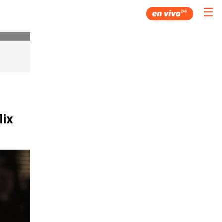
☰
lix