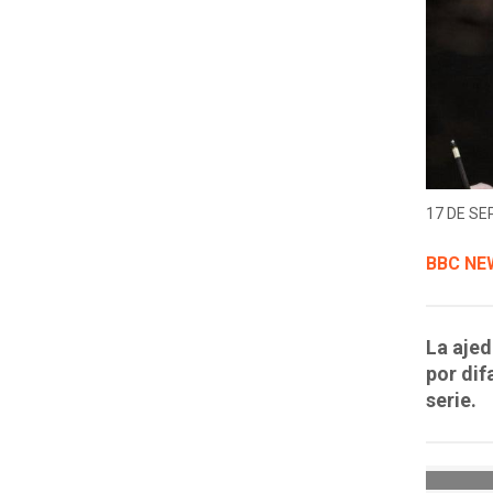
17 DE SE
BBC NE
La aje
por dif
serie.