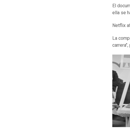
El docum
ella se 
Netflix a
La compa
carrera"