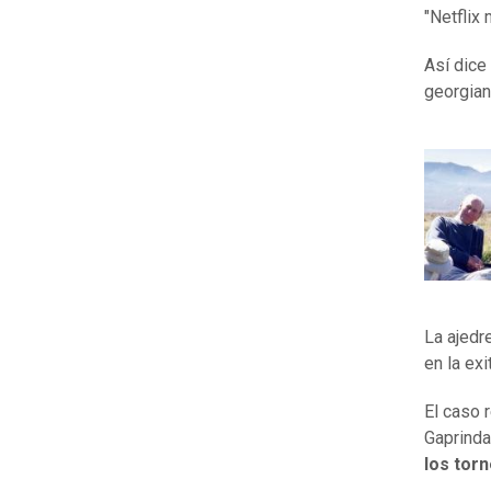
"Netflix
Así dice
georgia
La ajedr
en la ex
El caso 
Gaprinda
los tor