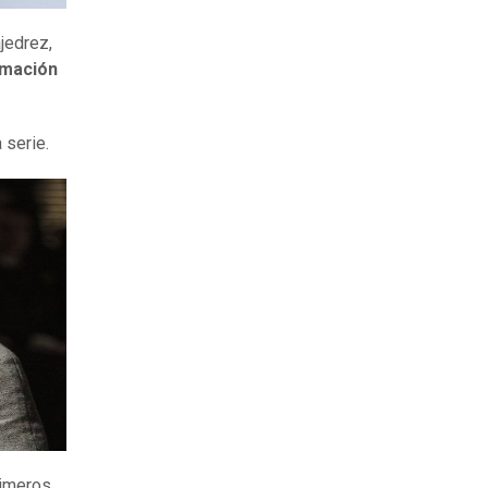
jedrez,
rmación
 serie.
rimeros