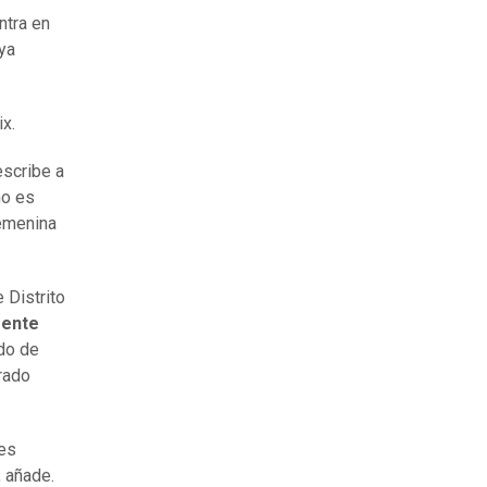
ntra en
nya
ix.
escribe a
no es
femenina
 Distrito
mente
ado de
grado
 es
 añade.