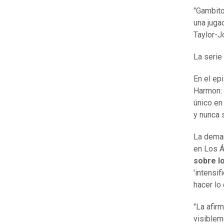
"Gambito
una juga
Taylor-J
La serie
En el ep
Harmon: 
único en
y nunca 
La deman
en Los 
sobre l
'intensif
hacer lo 
"La afir
visiblem