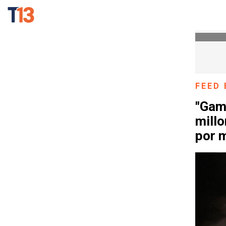
FEED 
"Gam
millo
por 