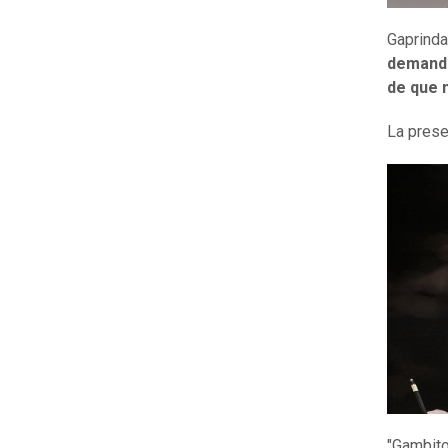
Gaprinda
demanda
de que 
La prese
"Gambito