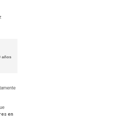
z
0 años
ctamente
que
res en