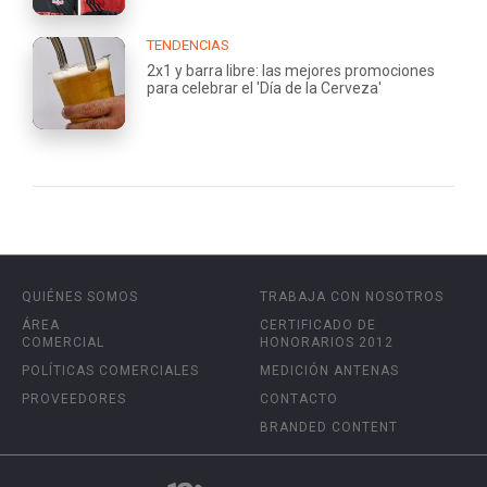
TENDENCIAS
2x1 y barra libre: las mejores promociones
para celebrar el 'Día de la Cerveza'
QUIÉNES SOMOS
TRABAJA CON NOSOTROS
ÁREA
CERTIFICADO DE
COMERCIAL
HONORARIOS 2012
POLÍTICAS COMERCIALES
MEDICIÓN ANTENAS
PROVEEDORES
CONTACTO
BRANDED CONTENT