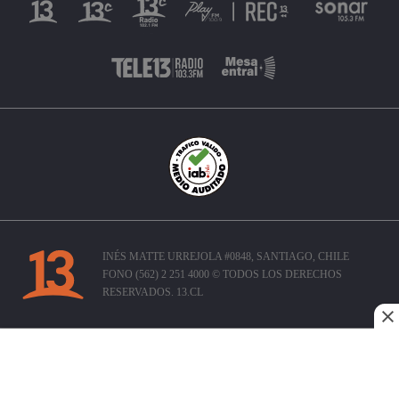
INÉS MATTE URREJOLA #0848, SANTIAGO, CHILE
FONO (562) 2 251 4000 © TODOS LOS DERECHOS
RESERVADOS. 13.CL