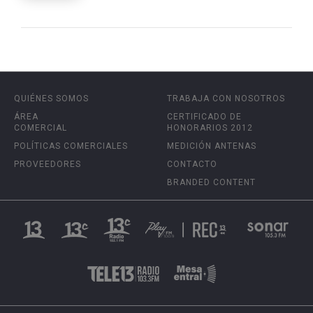
QUIÉNES SOMOS
TRABAJA CON NOSOTROS
ÁREA
CERTIFICADO DE
COMERCIAL
HONORARIOS 2012
POLÍTICAS COMERCIALES
MEDICIÓN ANTENAS
PROVEEDORES
CONTACTO
BRANDED CONTENT