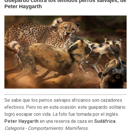
Guepardo contra los temidos perros salvajes, de
Peter Haygarth
Se sabe que los perros salvajes africanos son cazadores
efectivos. Pero no en esta ocasión: este guepardo solitario
logró escapar con vida. La foto fue tomada por el inglés
Peter Haygarth
en una reserva de caza en
Sudáfrica
.
Categoría - Comportamiento: Mamíferos.