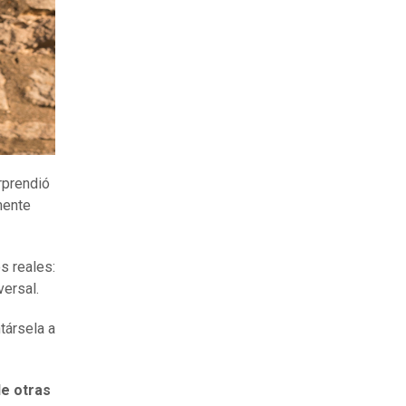
rprendió
mente
s reales:
versal.
társela a
de otras