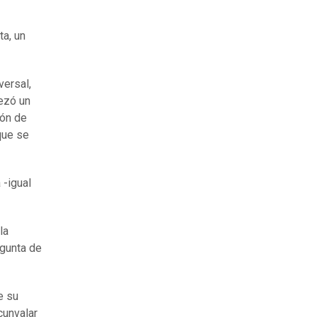
a, un
versal,
ezó un
ión de
que se
 -igual
la
egunta de
e su
cunvalar