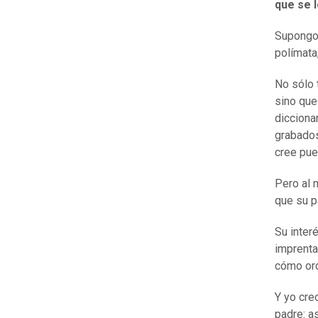
que se l
Supongo 
polímata
No sólo 
sino que
dicciona
grabados
cree pue
Pero al 
que su p
Su inter
imprenta
cómo ord
Y yo cre
padre: as