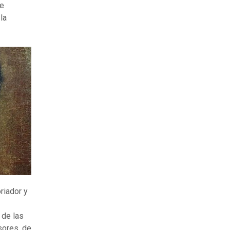
de
la
riador y
 de las
sores, de