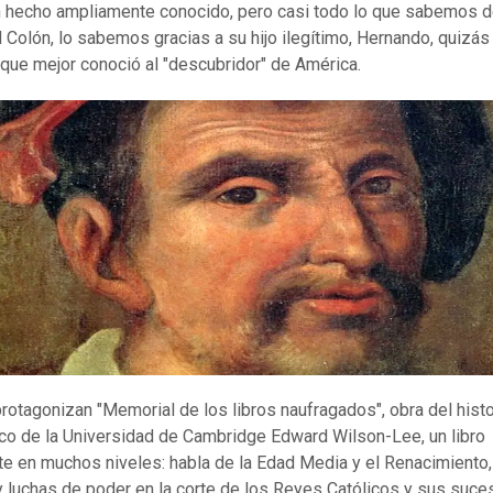
 hecho ampliamente conocido, pero casi todo lo que sabemos 
l Colón, lo sabemos gracias a su hijo ilegítimo, Hernando, quizás 
que mejor conoció al "descubridor" de América.
otagonizan "Memorial de los libros naufragados", obra del histo
o de la Universidad de Cambridge Edward Wilson-Lee, un libro
te en muchos niveles: habla de la Edad Media y el Renacimiento,
 y luchas de poder en la corte de los Reyes Católicos y sus suce