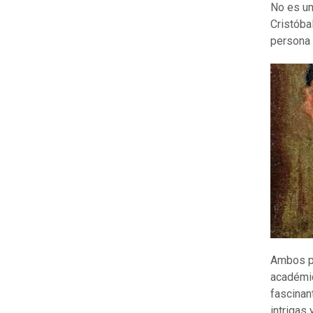
No es un
Cristóba
persona 
Ambos pr
académic
fascinan
intrigas