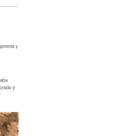
mprenta y
taba
prado y
y