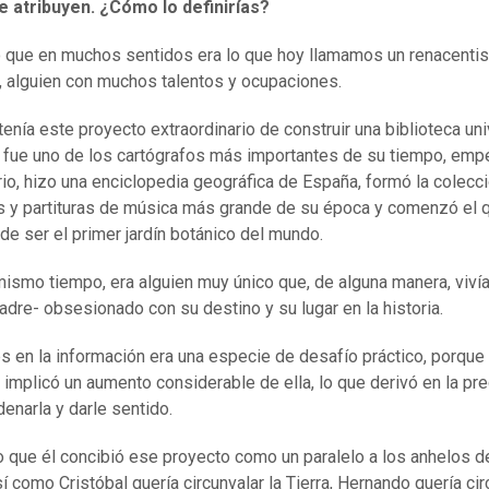
e atribuyen. ¿Cómo lo definirías?
que en muchos sentidos era lo que hoy llamamos un renacentist
, alguien con muchos talentos y ocupaciones.
tenía este proyecto extraordinario de construir una biblioteca uni
 fue uno de los cartógrafos más importantes de su tiempo, emp
rio, hizo una enciclopedia geográfica de España, formó la colecc
 y partituras de música más grande de su época y comenzó el 
de ser el primer jardín botánico del mundo.
mismo tiempo, era alguien muy único que, de alguna manera, vivía
adre- obsesionado con su destino y su lugar en la historia.
és en la información era una especie de desafío práctico, porque 
 implicó un aumento considerable de ella, lo que derivó en la pr
enarla y darle sentido.
o que él concibió ese proyecto como un paralelo a los anhelos d
í como Cristóbal quería circunvalar la Tierra, Hernando quería cir