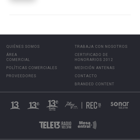
QUIÉNES SOMOS
TRABAJA CON NOSOTROS
ÁREA
CERTIFICADO DE
COMERCIAL
HONORARIOS 2012
POLÍTICAS COMERCIALES
MEDICIÓN ANTENAS
PROVEEDORES
CONTACTO
BRANDED CONTENT