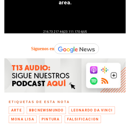
Síguenos en
ETIQUETAS DE ESTA NOTA
ARTE
BBCNEWSMUNDO
LEONARDO DA VINCI
MONA LISA
PINTURA
FALSIFICACION