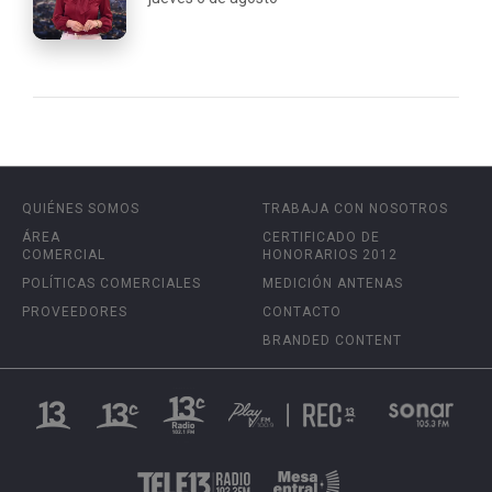
QUIÉNES SOMOS
TRABAJA CON NOSOTROS
ÁREA
CERTIFICADO DE
COMERCIAL
HONORARIOS 2012
POLÍTICAS COMERCIALES
MEDICIÓN ANTENAS
PROVEEDORES
CONTACTO
BRANDED CONTENT