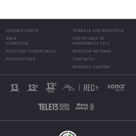
QUIÉNES SOMOS
TRABAJA CON NOSOTROS
ÁREA
CERTIFICADO DE
COMERCIAL
HONORARIOS 2012
POLÍTICAS COMERCIALES
MEDICIÓN ANTENAS
PROVEEDORES
CONTACTO
BRANDED CONTENT