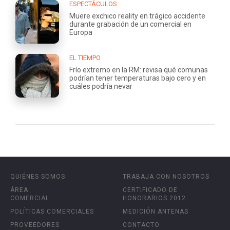
ESPECTÁCULOS
Muere exchico reality en trágico accidente
durante grabación de un comercial en
Europa
EL TIEMPO
Frío extremo en la RM: revisa qué comunas
podrían tener temperaturas bajo cero y en
cuáles podría nevar
QUIÉNES SOMOS
TRABAJA CON NOSOTROS
ÁREA
CERTIFICADO DE
COMERCIAL
HONORARIOS 2012
POLÍTICAS COMERCIALES
MEDICIÓN ANTENAS
PROVEEDORES
CONTACTO