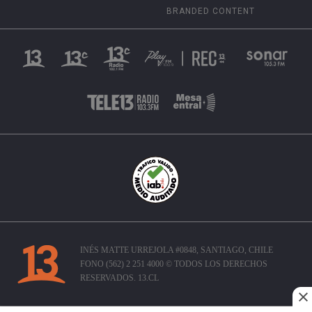
BRANDED CONTENT
INÉS MATTE URREJOLA #0848, SANTIAGO, CHILE
FONO (562) 2 251 4000 © TODOS LOS DERECHOS
RESERVADOS. 13.CL