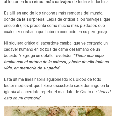
al lector en
los reinos más salvajes
de India e Indochina.
Es allí, en uno de los rincones más remotos del mundo,
donde
da
l
a sorpresa
. Lejos de criticar a los 'salvajes' que
encuentra, los presenta como mucho más piadosos que
cualquier cristiano que hubiera conocido en su peregrinaje.
Ni siquiera critica al sacerdote caníbal que ve cortando un
cadáver humano en trozos de carne del tamaño de un
bocado. Y agrega un detalle revelador: "
Tiene una copa
hecha con el cráneo de la cabeza, y bebe de ella toda su
vida, en
memoria
de su padre
".
Esta última línea habría aguijoneado los oídos de todo
lector medieval, que habría escuchado cada domingo en la
iglesia al sacerdote repetir el mandato de Cristo de "
hace
d
esto en
mi
memoria
".