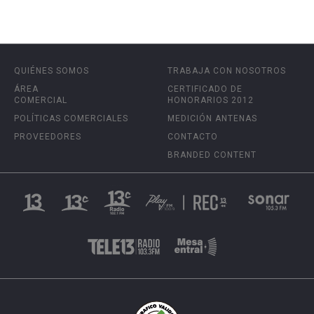
QUIÉNES SOMOS
TRABAJA CON NOSOTROS
ÁREA
CERTIFICADO DE
COMERCIAL
HONORARIOS 2012
POLÍTICAS COMERCIALES
MEDICIÓN ANTENAS
PROVEEDORES
CONTACTO
BRANDED CONTENT