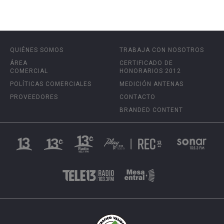
QUIÉNES SOMOS
TRABAJA CON NOSOTROS
ÁREA
CERTIFICADO DE
COMERCIAL
HONORARIOS 2012
POLÍTICAS COMERCIALES
MEDICIÓN ANTENAS
PROVEEDORES
CONTACTO
BRANDED CONTENT