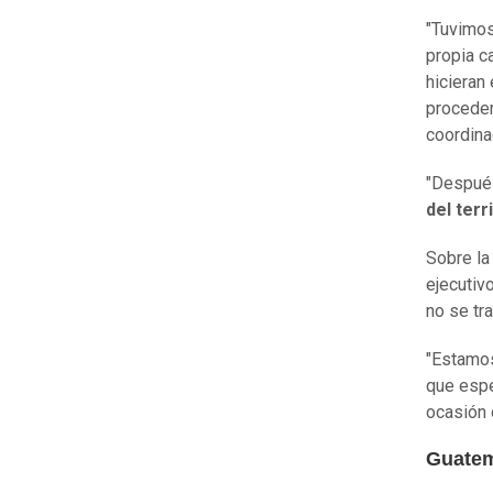
"Tuvimos
propia c
hicieran
proceden
coordina
"Despué
del terr
Sobre la
ejecutiv
no se tr
"Estamos
que espe
ocasión 
Guatem