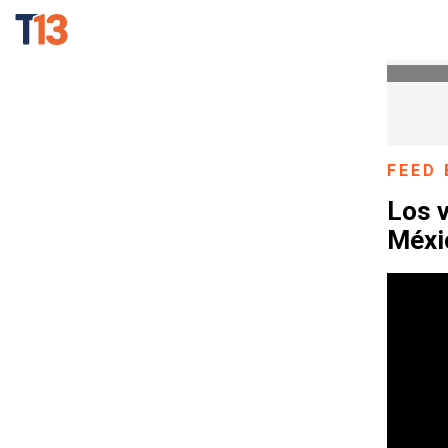
FEED 
Los 
Méxic