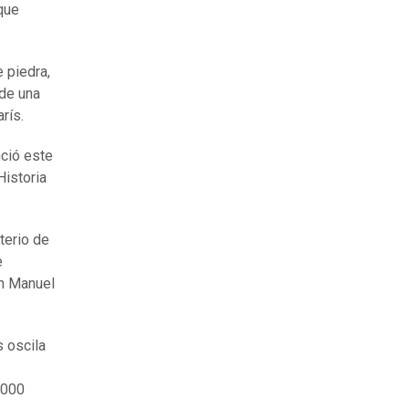
que
 piedra,
 de una
rís.
nció este
Historia
terio de
e
an Manuel
s oscila
.000