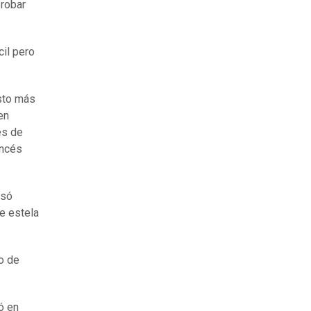
probar
cil pero
isto más
en
es de
ancés
usó
de estela
o de
ó en