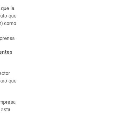
 que la
tuto que
an) como
prensa.
dentes
ector
laró que
 empresa
 esta