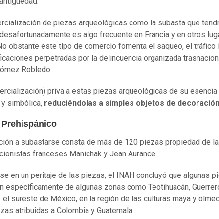
antigüedad.
rcialización de piezas arqueológicas como la subasta que tendr
desafortunadamente es algo frecuente en Francia y en otros lug
No obstante este tipo de comercio fomenta el saqueo, el tráfico il
ificaciones perpetradas por la delincuencia organizada trasnaciona
Gómez Robledo.
ercialización) priva a estas piezas arqueológicas de su esencia c
a y simbólica,
reduciéndolas a simples objetos de decoració
 Prehispánico
ción a subastarse consta de más de 120 piezas propiedad de la
cionistas franceses Manichak y Jean Aurance.
e en un peritaje de las piezas, el INAH concluyó que algunas p
n específicamente de algunas zonas como Teotihuacán, Guerrer
 el sureste de México, en la región de las culturas maya y olme
ezas atribuidas a Colombia y Guatemala.