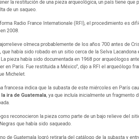
ener la restitución de una pieza arqueológica, un país tiene que 
lta de un saqueo.
forma Radio France Internationale (RFI), el procedimiento es difí
 en 2008.
bajorrelieve olmeca probablemente de los años 700 antes de Cr
 que había sido robado en un sitio cerca de la Selva Lacandona 
 La pieza había sido documentada en 1968 por arqueólogos ant
er en París. Fue restituida a México", dijo a RFI el arqueólogo fr
e Michelet.
a francesa indica que la subasta de este miércoles en París ca
 la ira de Guatemala
, ya que incluía inicialmente un fragmento 
bada.
gos reconocieron la pieza como parte de un bajo relieve del siti
Negras que había sido saqueado.
rno de Guatemala logró retirarla del catálogo de la subasta y entr