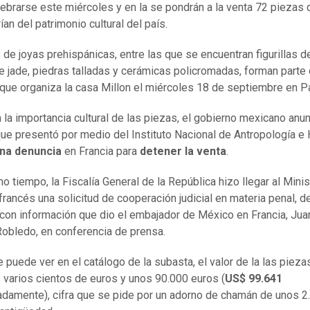
ebrarse este miércoles y en la se pondrán a la venta 72 piezas 
an del patrimonio cultural del país.
de joyas prehispánicas, entre las que se encuentran figurillas de
e jade, piedras talladas y cerámicas policromadas, forman parte
que organiza la casa Millon el miércoles 18 de septiembre en Pa
 la importancia cultural de las piezas, el gobierno mexicano anu
ue presentó por medio del Instituto Nacional de Antropología e 
na denuncia
en Francia para
detener la venta
.
o tiempo, la Fiscalía General de la República hizo llegar al Minis
 francés una solicitud de cooperación judicial en materia penal, d
con información que dio el embajador de México en Francia, Ju
bledo, en conferencia de prensa.
 puede ver en el catálogo de la subasta, el valor de la las pieza
s varios cientos de euros y unos 90.000 euros (
US$ 99.641
damente), cifra que se pide por un adorno de chamán de unos 2