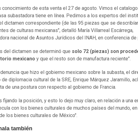
 conocimiento de esta venta el 27 de agosto. Vimos el catalogo
asa subastadora tiene en línea. Pedimos a los expertos del insti
 el dictamen correspondiente (de las 95 piezas que se describí
tes de culturas mexicanas", detalló María Villarreal Escárrega,
dora nacional de Asuntos Jurídicos del INAH, en conferencia de 
s del dictamen se determinó que
solo 72 (piezas) son proce
itorio mexicano
y que el resto son de manufactura reciente".
 denuncia que hizo el gobierno mexicano sobre la subasta, el dir
o de diplomacia cultural de la SRE, Enrique Márquez Jaramillo, ac
ata de una postura con respecto al gobierno de Francia.
 fijando la posición, y esto lo dejo muy claro, en relación a una
cula con los bienes culturales de muchos países del mundo, en
de los bienes culturales de México".
ala también