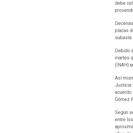
debe cel
provendrí
Decenas 
placas d
subasta 
Debido a
martes q
(INAH)
u
Así mism
Justicia
acuerdo 
Gómez Ro
Según se
entre lo
aproxima