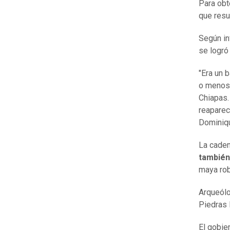
Para obt
que resu
Según in
se logró
"Era un 
o menos,
Chiapas.
reaparec
Dominiqu
La caden
también
maya ro
Arqueólo
Piedras 
El gobie