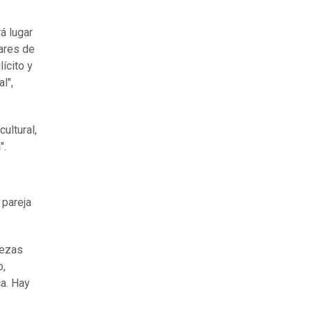
á lugar
ares de
ícito y
l",
ultural,
n
".
 pareja
iezas
o,
ca. Hay