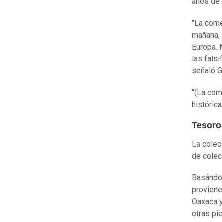
años de 
"La come
mañana, 
Europa. 
las fals
señaló 
"(La com
históric
Tesoro
La colec
de colec
Basándos
proviene
Oaxaca y
otras pi