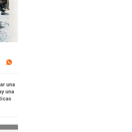
rar una
ay una
ticas