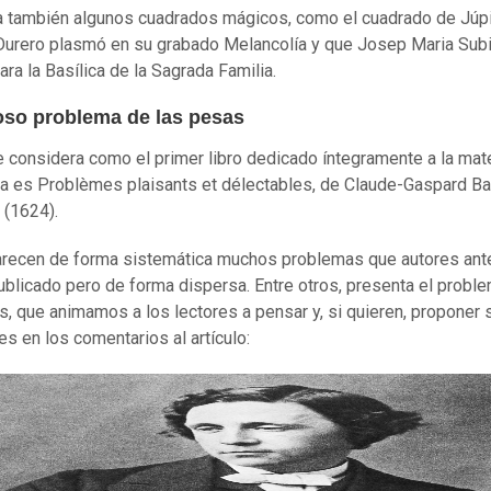
 también algunos cuadrados mágicos, como el cuadrado de Júpi
Durero plasmó en su grabado Melancolía y que Josep Maria Sub
ara la Basílica de la Sagrada Familia.
oso problema de las pesas
e considera como el primer libro dedicado íntegramente a la ma
va es Problèmes plaisants et délectables, de Claude-Gaspard B
 (1624).
arecen de forma sistemática muchos problemas que autores ant
ublicado pero de forma dispersa. Entre otros, presenta el probl
s, que animamos a los lectores a pensar y, si quieren, proponer 
es en los comentarios al artículo: