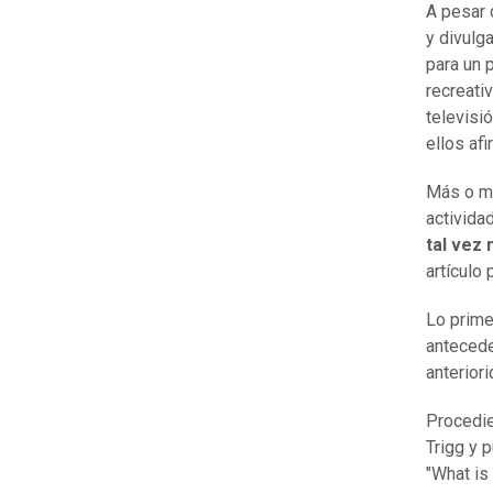
A pesar 
y divulg
para un 
recreati
televisi
ellos afi
Más o m
activida
tal vez
artículo
Lo prime
antecede
anteriori
Procedie
Trigg y 
"What is