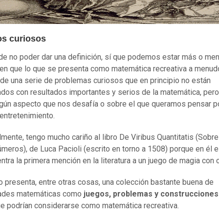
os curiosos
de no poder dar una definición, sí que podemos estar más o me
en que lo que se presenta como matemática recreativa a menud
e una serie de problemas curiosos que en principio no están
ados con resultados importantes y serios de la matemática, per
lgún aspecto que nos desafía o sobre el que queramos pensar p
 entretenimiento.
mente, tengo mucho cariño al libro De Viribus Quantitatis (Sobre
úmeros), de Luca Pacioli (escrito en torno a 1508) porque en él 
ntra la primera mención en la literatura a un juego de magia con c
ro presenta, entre otras cosas, una colección bastante buena de
dades matemáticas como
juegos, problemas y construcciones
e podrían considerarse como matemática recreativa.