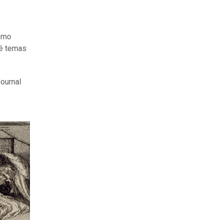
como
ué temas
Journal