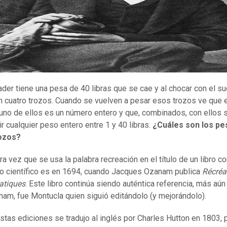
der tiene una pesa de 40 libras que se cae y al chocar con el su
 cuatro trozos. Cuando se vuelven a pesar esos trozos ve que 
uno de ellos es un número entero y que, combinados, con ellos
r cualquier peso entero entre 1 y 40 libras.
¿Cu
á
les son los p
ozos?
ra vez que se usa la palabra recreación en el título de un libro c
o científico es en 1694, cuando Jacques Ozanam publica
Récréa
tiques
. Este libro continúa siendo auténtica referencia, más aún
nam, fue Montucla quien siguió editándolo (y mejorándolo).
stas ediciones se tradujo al inglés por Charles Hutton en 1803, 