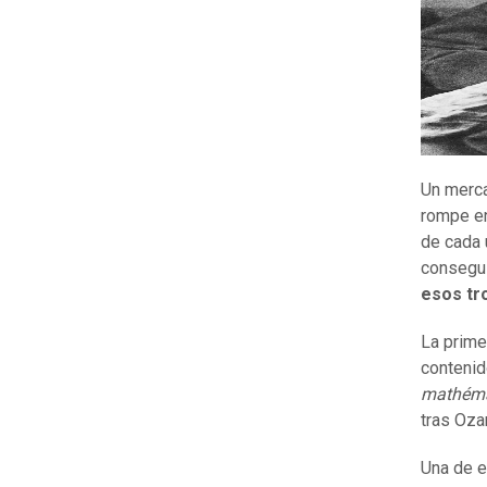
Un merca
rompe en
de cada 
consegui
esos tr
La prime
contenid
mathéma
tras Oza
Una de e