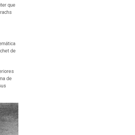
ter que
irachs
temática
achet de
eriores
ema de
sus