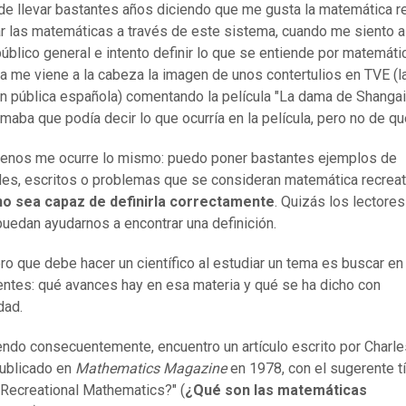
de llevar bastantes años diciendo que me gusta la matemática r
ar las matemáticas a través de este sistema, cuando me siento a 
público general e intento definir lo que se entiende por matemáti
va me viene a la cabeza la imagen de unos contertulios en TVE (l
ón pública española) comentando la película "La dama de Shangai
rmaba que podía decir lo que ocurría en la película, pero no de qu
enos me ocurre lo mismo: puedo poner bastantes ejemplos de
des, escritos o problemas que se consideran matemática recreat
 no sea capaz de definirla correctamente
. Quizás los lectore
 puedan ayudarnos a encontrar una definición.
ro que debe hacer un científico al estudiar un tema es buscar en
ntes: qué avances hay en esa materia y qué se ha dicho con
dad.
ndo consecuentemente, encuentro un artículo escrito por Charle
publicado en
Mathematics Magazine
en 1978, con el sugerente tí
 Recreational Mathematics?" (
¿Qué son las matemáticas