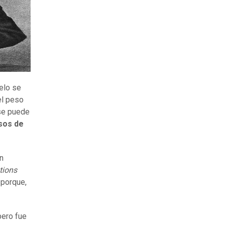
elo se
el peso
 se puede
esos de
on
tions
 porque,
pero fue