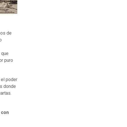
nos de
o
o que
or puro
 el poder
es donde
artas.
 con