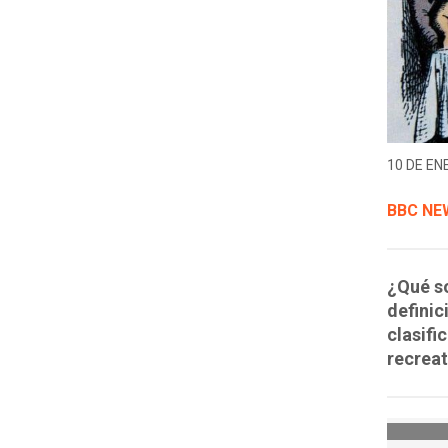
10 DE EN
BBC NE
¿Qué so
definic
clasifi
recreat