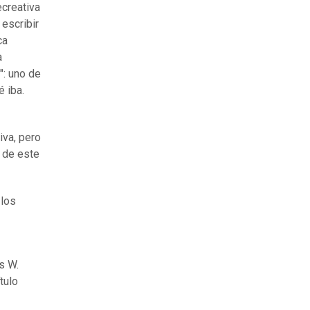
ecreativa
escribir
ca
a
": uno de
é iba.
iva, pero
s de este
 los
s W.
tulo