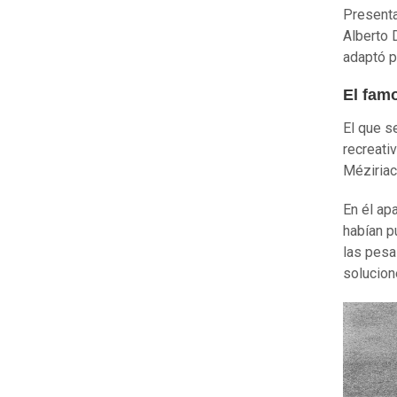
Presenta
Alberto 
adaptó p
El fam
El que s
recreati
Méziriac
En él ap
habían p
las pesa
solucion