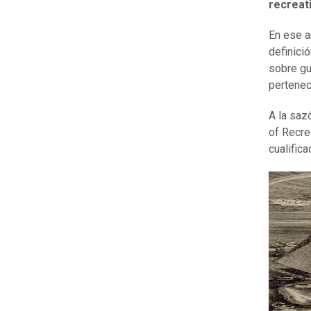
recreat
En ese a
definici
sobre gu
pertenec
A la saz
of Recre
cualifica