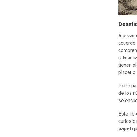
Desafí
A pesar 
acuerdo 
comprend
relacion
tienen a
placer o
Personal
de los n
se encue
Este lib
curiosi
papel
qu