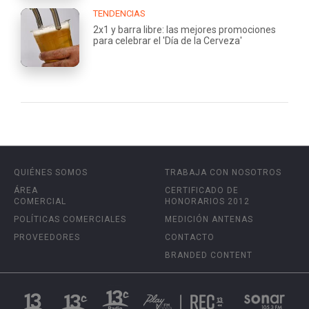
TENDENCIAS
2x1 y barra libre: las mejores promociones
para celebrar el 'Día de la Cerveza'
QUIÉNES SOMOS
TRABAJA CON NOSOTROS
ÁREA
CERTIFICADO DE
COMERCIAL
HONORARIOS 2012
POLÍTICAS COMERCIALES
MEDICIÓN ANTENAS
PROVEEDORES
CONTACTO
BRANDED CONTENT