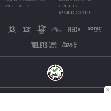
PROVEEDORES
CONTACTO
BRANDED CONTENT
INÉS MATTE URREJOLA #0848, SANTIAGO, CHILE
FONO (562) 2 251 4000 © TODOS LOS DERECHOS
RESERVADOS. 13.CL