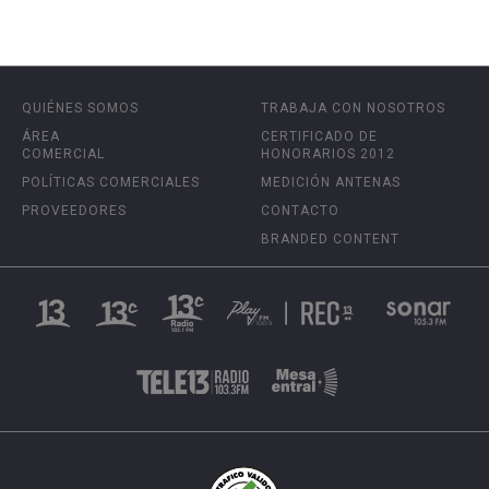
QUIÉNES SOMOS
TRABAJA CON NOSOTROS
ÁREA
CERTIFICADO DE
COMERCIAL
HONORARIOS 2012
POLÍTICAS COMERCIALES
MEDICIÓN ANTENAS
PROVEEDORES
CONTACTO
BRANDED CONTENT