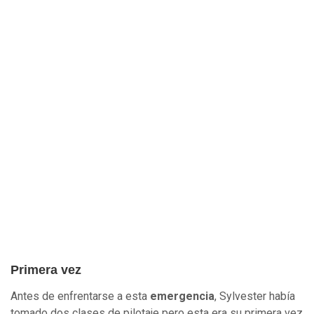
Primera vez
Antes de enfrentarse a esta
emergencia
, Sylvester había
tomado dos clases de pilotaje pero esta era su primera vez