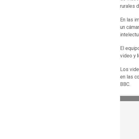
rurales 
En las i
un cámar
intelectu
El equip
video y
Los vide
en las c
BBC.