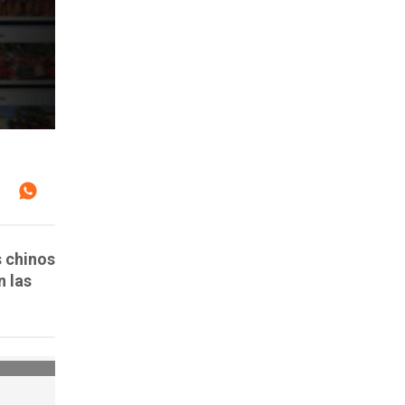
 chinos
n las