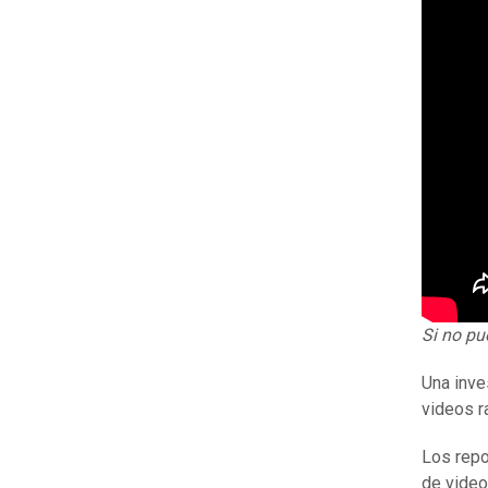
Si no pu
Una inve
videos r
Los repo
de video