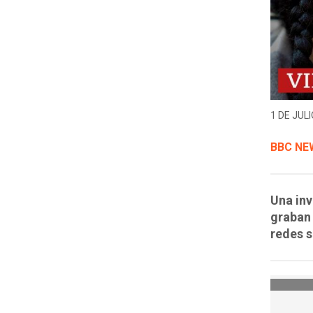
1 DE JULI
BBC NE
Una in
graban 
redes s