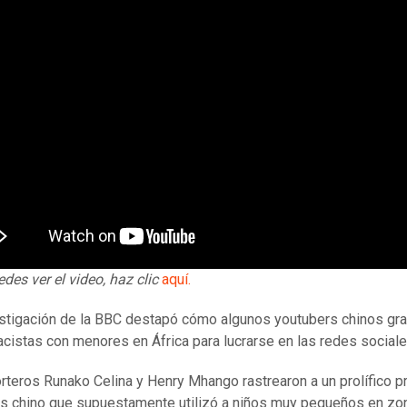
edes ver el video
,
haz clic
aquí.
stigación de la BBC destapó cómo algunos youtubers chinos gr
acistas con menores en África para lucrarse en las redes sociale
rteros Runako Celina y Henry Mhango rastrearon a un prolífico p
s chino que supuestamente utilizó a niños muy pequeños en zo