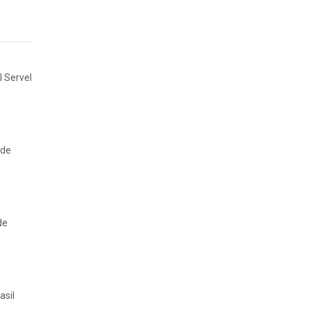
l Servel
 de
de
asil