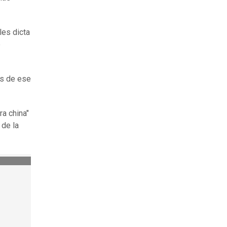
les dicta
e
ás de ese
ra china"
 de la