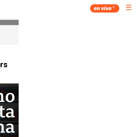
☰
ers