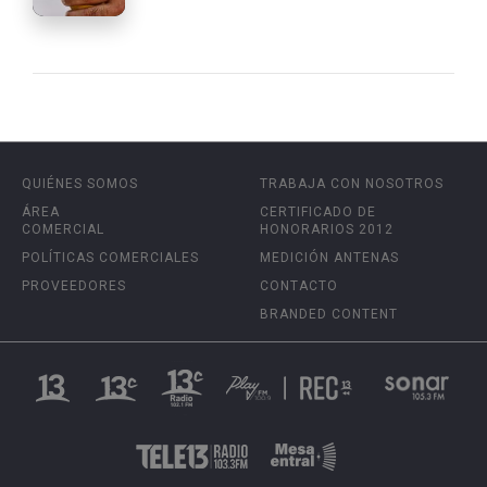
QUIÉNES SOMOS
TRABAJA CON NOSOTROS
ÁREA
CERTIFICADO DE
COMERCIAL
HONORARIOS 2012
POLÍTICAS COMERCIALES
MEDICIÓN ANTENAS
PROVEEDORES
CONTACTO
BRANDED CONTENT