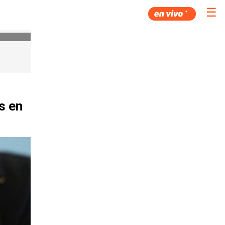
☰
s en