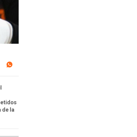
l
metidos
 de la