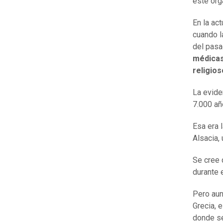
este órg
En la ac
cuando l
del pasa
médicas
religio
La evide
7.000 añ
Esa era 
Alsacia,
Se cree 
durante 
Pero aun
Grecia, e
donde se