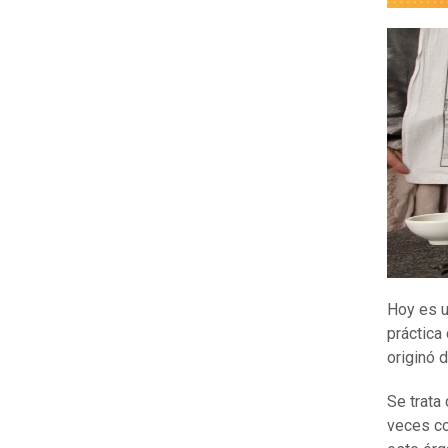
Hoy es u
práctica
originó d
Se trata
veces co