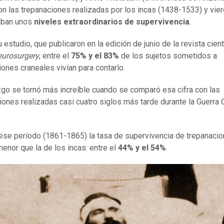
on las trepanaciones realizadas por los incas (1438-1533) y vie
aban unos
niveles extraordinarios de supervivencia
.
estudio, que publicaron en la edición de junio de la revista cient
eurosurgery
, entre el
75% y el 83%
de los sujetos sometidos a
iones craneales vivían para contarlo.
zgo se tornó más increíble cuando se comparó esa cifra con las
iones realizadas casi cuatro siglos más tarde durante la Guerra C
ese período (1861-1865) la tasa de supervivencia de trepanaci
enor que la de los incas: entre el
44% y el 54%
.