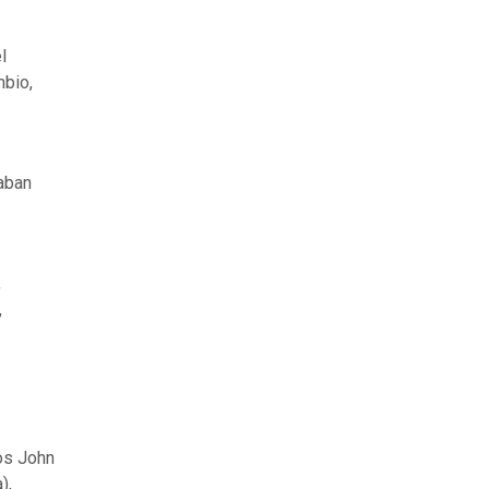
l
mbio,
zaban
,
,
os John
),