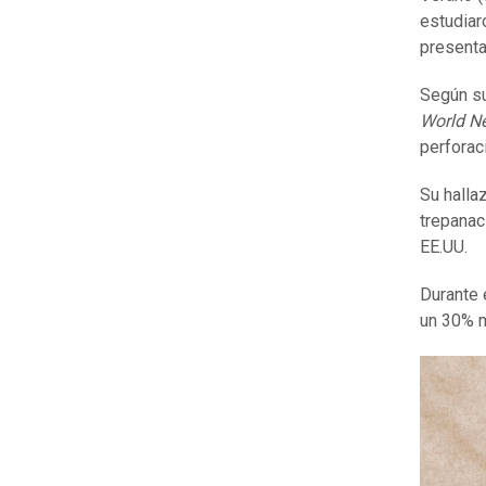
estudiar
present
Según su 
World N
perforac
Su halla
trepanac
EE.UU.
Durante 
un 30% m