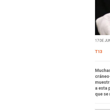
17 DE JUN
T13
Muchas 
cráneo-
muestra
a esta 
que se 