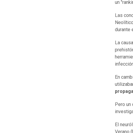
un "ranki
Las conc
Neolític
durante 
La causa
prehistó
herramie
infección
En cambi
utilizab
propaga
Pero un 
investig
El neuró
Verano (