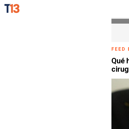
FEED 
Qué h
cirug