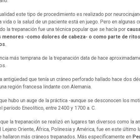
ano.
tualidad este tipo de procedimiento es realizado por neurociruja
a vida o la salud de un paciente está en juego. Pero en algunas c
do la trepanación fue una técnica popular que se hacía por
caus
 menores -como dolores de cabeza- o como parte de rito
sos
.
ncia más temprana de la trepanación data de hace aproximadam
os.
la antigüedad que tenía un cráneo perforado hallado hace dos d
 una región francesa lindante con Alemania.
que hubo un auge de la práctica -aunque se desconocen los mot
el período Eneolítico, entre 2400 y 1700 a. C.
que la trepanación se realizó en lugares tan diversos como la an
l Lejano Oriente, África, Polinesia y América, fue en este último l
 hallaron más cráneos trepanados. Más específicamente en
Pe