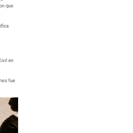
ron que
ífica
ivil en
ones fue