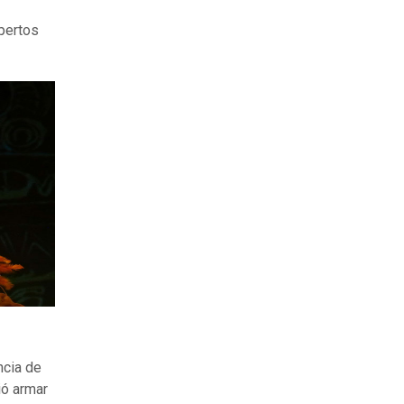
pertos
ncia de
ió armar