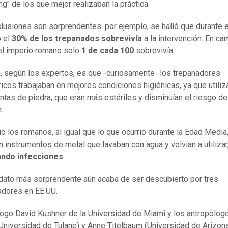
ng" de los que mejor realizaban la práctica.
lusiones son sorprendentes: por ejemplo, se halló que durante e
o el
30% de los trepanados sobrevivía
a la intervención. En ca
el imperio romano solo
1 de cada 100
sobrevivía.
, según los expertos, es que -curiosamente- los trepanadores
ricos trabajaban en mejores condiciones higiénicas, ya que utili
ntas de piedra, que eran más estériles y disminuían el riesgo de
.
o los romanos, al igual que lo que ocurrió durante la Edad Media
an instrumentos de metal que lavaban con agua y volvían a utilizar
ndo infecciones
.
dato más sorprendente aún acaba de ser descubierto por tres
adores en EE.UU.
logo David Kushner de la Universidad de Miami y los antropólog
Universidad de Tulane) y Anne Titelbaum (Universidad de Arizona