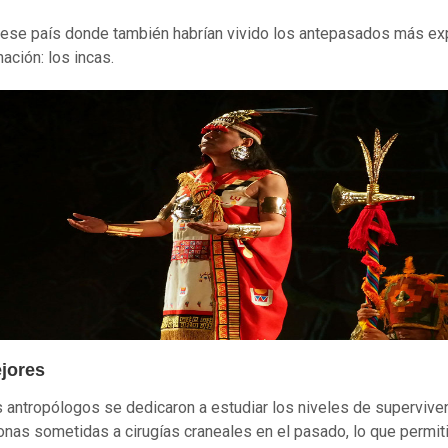
 ese país donde también habrían vivido los antepasados más ex
ación: los incas.
jores
 antropólogos se dedicaron a estudiar los niveles de supervive
onas sometidas a cirugías craneales en el pasado, lo que permit