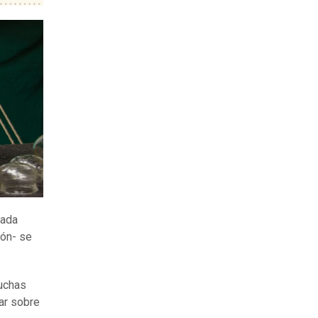
cada
ión- se
muchas
rar sobre