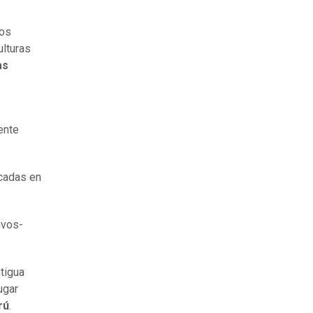
nos
ulturas
as
s
ente
écadas en
ivos-
tigua
ugar
rú
.