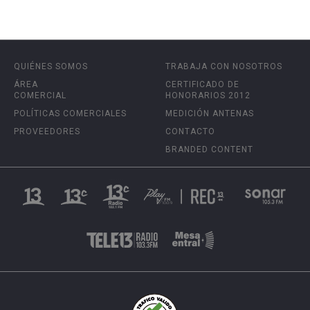
QUIÉNES SOMOS
TRABAJA CON NOSOTROS
ÁREA
CERTIFICADO DE
COMERCIAL
HONORARIOS 2012
POLÍTICAS COMERCIALES
MEDICIÓN ANTENAS
PROVEEDORES
CONTACTO
BRANDED CONTENT