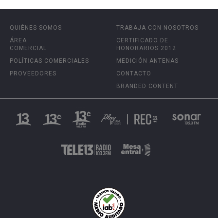
QUIÉNES SOMOS
TRABAJA CON NOSOTROS
ÁREA
CERTIFICADO DE
COMERCIAL
HONORARIOS 2012
POLÍTICAS COMERCIALES
MEDICIÓN ANTENAS
PROVEEDORES
CONTACTO
BRANDED CONTENT