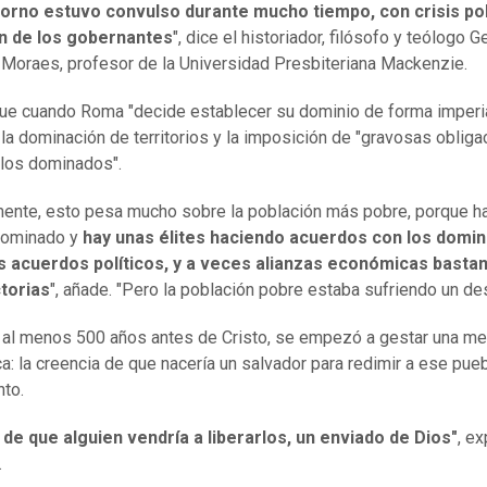
orno estuvo convulso durante mucho tiempo, con crisis pol
n de los gobernantes
", dice el historiador, filósofo y teólogo 
 Moraes, profesor de la Universidad Presbiteriana Mackenzie.
ue cuando Roma "decide establecer su dominio de forma imperia
 la dominación de territorios y la imposición de "gravosas obliga
los dominados".
ente, esto pesa mucho sobre la población más pobre, porque h
dominado y
hay unas élites haciendo acuerdos con los domi
os acuerdos políticos, y a veces alianzas económicas basta
ctorias
", añade. "Pero la población pobre estaba sufriendo un de
, al menos 500 años antes de Cristo, se empezó a gestar una me
a: la creencia de que nacería un salvador para redimir a ese pue
nto.
 de que alguien vendría a liberarlos, un enviado de Dios"
, ex
.