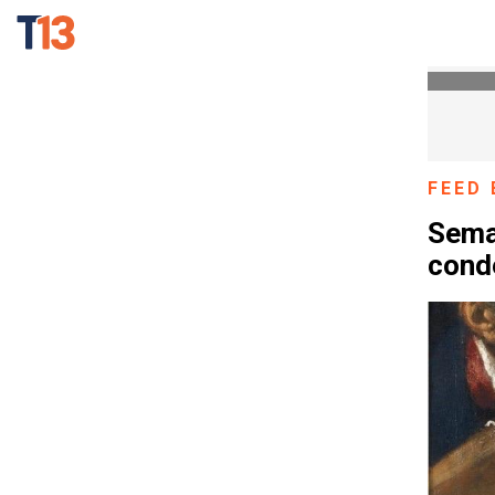
FEED 
Seman
conde