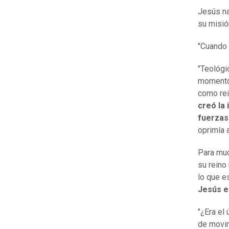
Jesús na
su misió
"Cuando 
"Teológi
momento 
como rei
creó la 
fuerzas 
oprimía 
Para muc
su reino
lo que e
Jesús en
"¿Era el
de movi