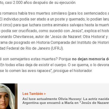
to, casi 2.000 años después de su ejecución.
os romanos había tres muertes similares (para los sentenciados 
 El individuo podía ser atado a un poste y quemado; lo podían lanz
l circo) para que luchara contra animales salvajes hasta la muerte
o podía ser crucificado, como sucedió con Jesús", explica el hist
onardo Chevitarese, autor de 'Jesús de Nazaret: Otra Historia' y
rama de posgrado en Historia Comparada del Instituto de Histori
dad Federal de Río de Janeiro (UFRJ).
ué son semejantes estas muertes? Porque
no dejan memoria d
.
En todas ellas deja de existir el cuerpo. O se quema, o lo devora
o se lo comen las aves rapaces", prosigue el historiador.
Lee También >
Así luce actualmente Olivia Hussey: La actriz nacid
Argentina que encarnó a María en "Jesús de Nazare