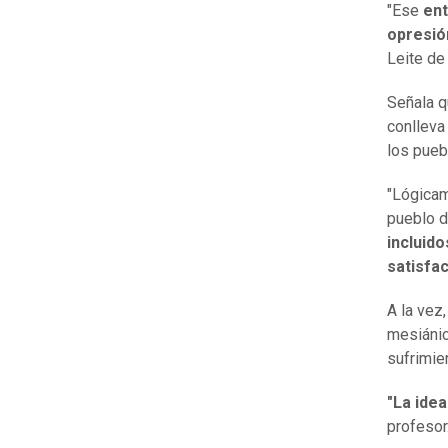
"Ese
ent
opresió
Leite de
Señala q
conlleva
los pueb
"Lógicam
pueblo 
incluid
satisfa
A la vez
mesiánic
sufrimie
"La idea
profesor