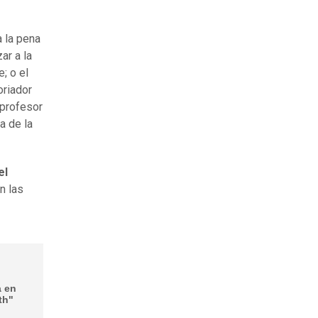
a la pena
ar a la
; o el
oriador
 profesor
a de la
el
n las
a en
th"