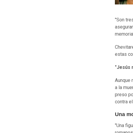
"Son tre
asegurar
memoria"
Chevitar
estas co
"Jesús 
Aunque n
a la mue
preso po
contra e
Una mol
"Una fig
romanos"