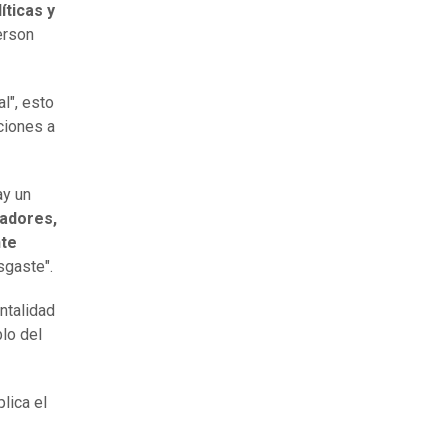
íticas y
Gerson
l", esto
ciones a
ay un
nadores,
nte
sgaste".
ntalidad
blo del
plica el