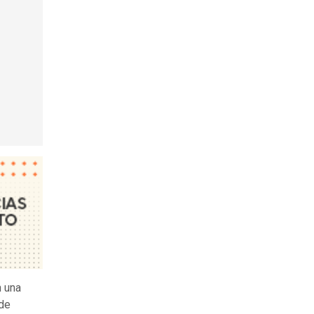
n una
 de