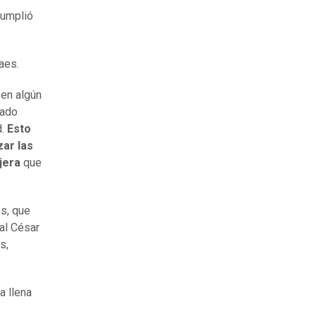
cumplió
aes.
 en algún
rado
d.
Esto
zar las
njera
que
s, que
 al César
s,
a llena
.