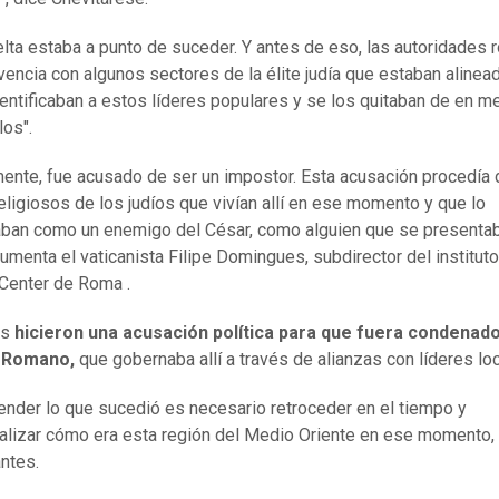
elta estaba a punto de suceder. Y antes de eso, las autoridades 
vencia con algunos sectores de la élite judía que estaban alinea
entificaban a estos líderes populares y se los quitaban de en m
os".
ente, fue acusado de ser un impostor. Esta acusación procedía 
religiosos de los judíos que vivían allí en ese momento y que lo
ban como un enemigo del César, como alguien que se present
rgumenta el vaticanista Filipe Domingues, subdirector del instituto
Center de Roma .
es
hicieron una acusación política para que fuera condenado
 Romano,
que gobernaba allí a través de alianzas con líderes loc
ender lo que sucedió es necesario retroceder en el tiempo y
alizar cómo era esta región del Medio Oriente en ese momento,
antes.