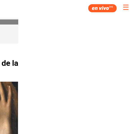
☰
 de la