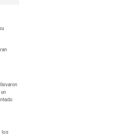
su
ran
llevaron
 un
entado
 los