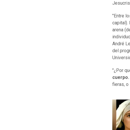
Jesucris
"Entre l
capital).
arena (de
individu
André Le
del prog
Universi
"¿Por q
cuerpo
fieras, 