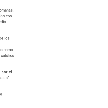
romanas,
dos con
edio
de los
aba como
 católico
 por el
ales".
 e