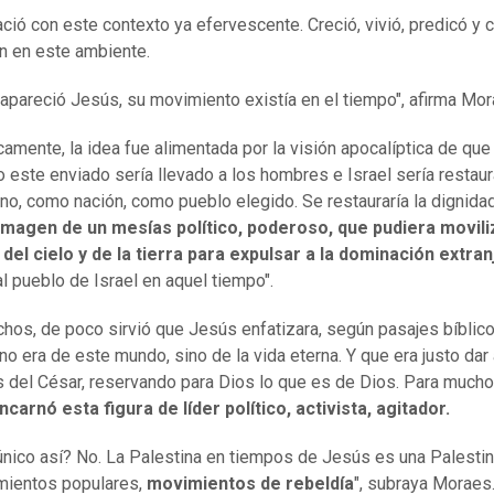
ció con este contexto ya efervescente. Creció, vivió, predicó y 
n en este ambiente.
apareció Jesús, su movimiento existía en el tiempo", afirma Mor
camente, la idea fue alimentada por la visión apocalíptica de que
este enviado sería llevado a los hombres e Israel sería restau
no, como nación, como pueblo elegido. Se restauraría la dignida
imagen de un mesías político, poderoso, que pudiera movili
del cielo y de la tierra para expulsar a la dominación extra
al pueblo de Israel en aquel tiempo".
hos, de poco sirvió que Jesús enfatizara, según pasajes bíblico
 no era de este mundo, sino de la vida eterna. Y que era justo dar
s del César, reservando para Dios lo que es de Dios. Para mucho
carnó esta figura de líder político, activista, agitador.
 único así? No. La Palestina en tiempos de Jesús es una Palestin
mientos populares,
movimientos de rebeldía
", subraya Moraes