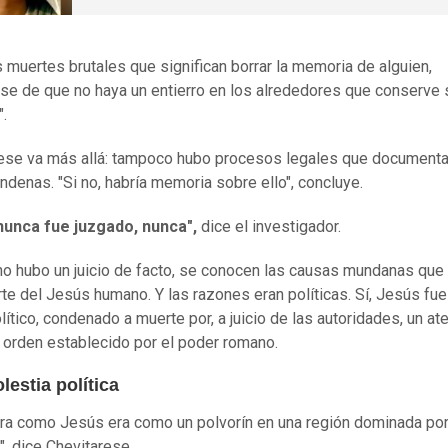
s muertes brutales que significan borrar la memoria de alguien,
se de que no haya un entierro en los alrededores que conserve 
.
ese va más allá: tampoco hubo procesos legales que documenta
ndenas. "Si no, habría memoria sobre ello", concluye.
nunca fue juzgado, nunca",
dice el investigador.
o hubo un juicio de facto, se conocen las causas mundanas que 
rte del Jesús humano. Y las razones eran políticas. Sí, Jesús fue
lítico, condenado a muerte por, a juicio de las autoridades, un at
l orden establecido por el poder romano.
estia política
ura como Jesús era como un polvorín en una región dominada por
, dice Chevitarese.