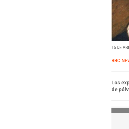
15 DE ABR
BBC NE
Los exp
de pólv