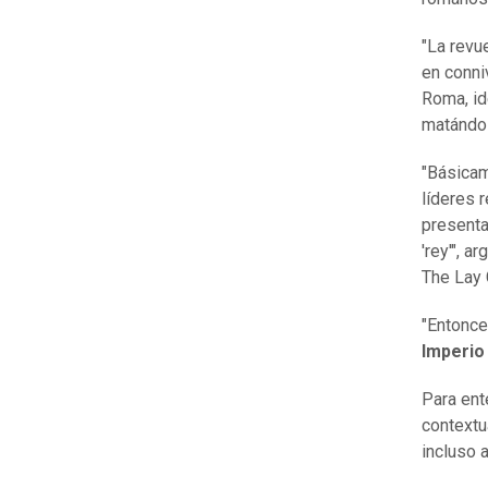
"La revu
en conni
Roma, id
matándol
"Básicam
líderes 
presenta
'rey'", a
The Lay 
"Entonc
Imperio
Para ent
contextu
incluso 