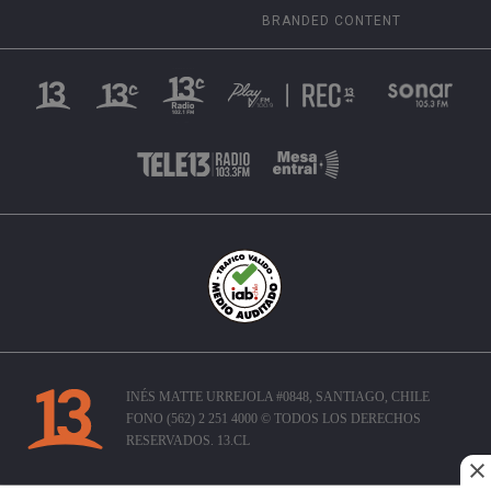
BRANDED CONTENT
INÉS MATTE URREJOLA #0848, SANTIAGO, CHILE
FONO (562) 2 251 4000 © TODOS LOS DERECHOS
RESERVADOS. 13.CL