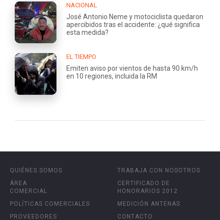
NACIONAL
José Antonio Neme y motociclista quedaron
apercibidos tras el accidente: ¿qué significa
esta medida?
EL TIEMPO
Emiten aviso por vientos de hasta 90 km/h
en 10 regiones, incluida la RM
QUIÉNES SOMOS
TRABAJA CON NOSOTROS
ÁREA
CERTIFICADO DE
COMERCIAL
HONORARIOS 2012
POLÍTICAS COMERCIALES
MEDICIÓN ANTENAS
PROVEEDORES
CONTACTO