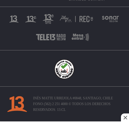
INÉS MATTE URREJOLA #0848, SANTIAGO, CHILE
FONO (562) 2 251 4000 © TODOS LOS DERECHOS
RESERVADOS. 13.CL