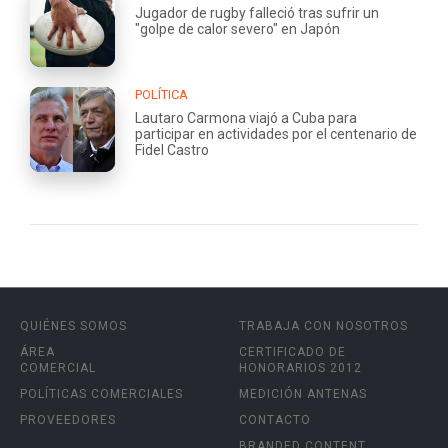
Jugador de rugby falleció tras sufrir un
"golpe de calor severo" en Japón
POLÍTICA
Lautaro Carmona viajó a Cuba para
participar en actividades por el centenario de
Fidel Castro
QUIÉNES SOMOS
TRABAJA CON NOSOTROS
ÁREA
CERTIFICADO DE
COMERCIAL
HONORARIOS 2012
POLÍTICAS COMERCIALES
MEDICIÓN ANTENAS
PROVEEDORES
CONTACTO
BRANDED CONTENT