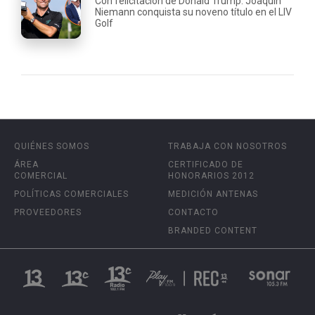
Con felicitación de Donald Trump: Joaquín
Niemann conquista su noveno título en el LIV
Golf
QUIÉNES SOMOS
TRABAJA CON NOSOTROS
ÁREA
CERTIFICADO DE
COMERCIAL
HONORARIOS 2012
POLÍTICAS COMERCIALES
MEDICIÓN ANTENAS
PROVEEDORES
CONTACTO
BRANDED CONTENT