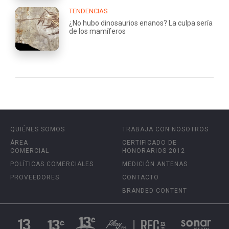
TENDENCIAS
¿No hubo dinosaurios enanos? La culpa sería
de los mamíferos
QUIÉNES SOMOS
TRABAJA CON NOSOTROS
ÁREA
CERTIFICADO DE
COMERCIAL
HONORARIOS 2012
POLÍTICAS COMERCIALES
MEDICIÓN ANTENAS
PROVEEDORES
CONTACTO
BRANDED CONTENT