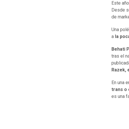
Este año
Desde su
de marke
Una polé
a
la poca
Behati 
tras el 
publicad
Razek, 
En una e
trans o
es una f