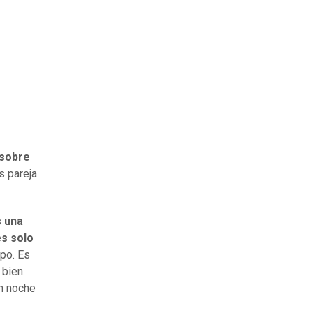
 sobre
s pareja
s una
s solo
rpo. Es
 bien.
n noche