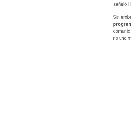
señaló H
Sin emba
program
comunida
no uno m