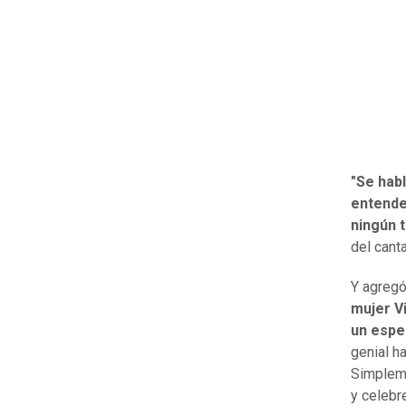
"Se hab
entende
ningún t
del cant
Y agregó
mujer Vi
un espe
genial h
Simpleme
y celebr