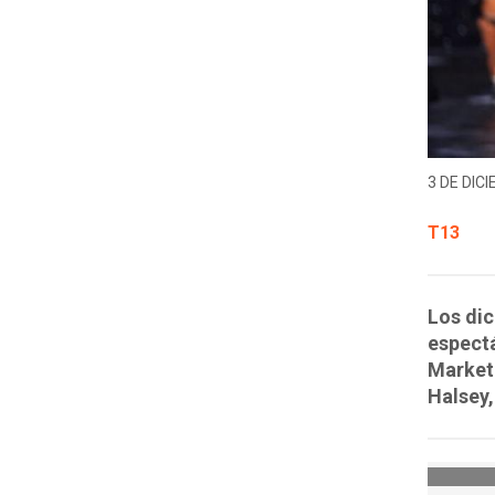
3 DE DICI
T13
Los dic
espectá
Marketi
Halsey,