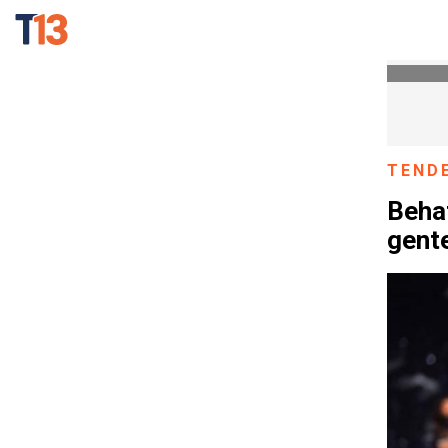
TEND
Behat
gente