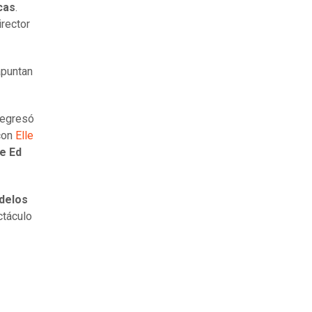
cas
.
irector
apuntan
regresó
 con
Elle
e Ed
delos
ctáculo