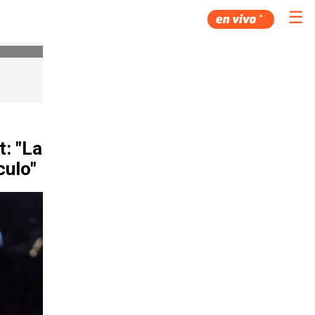
☰
t: "La
culo"