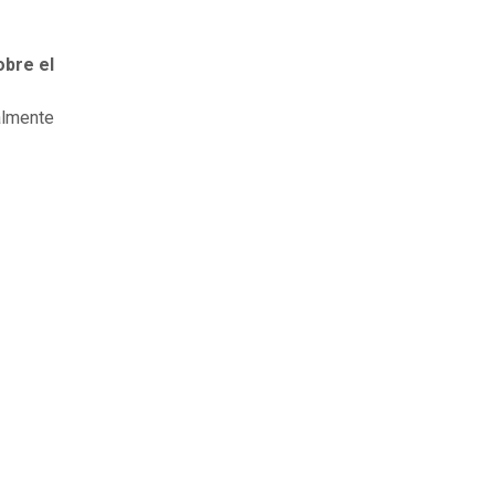
obre el
almente