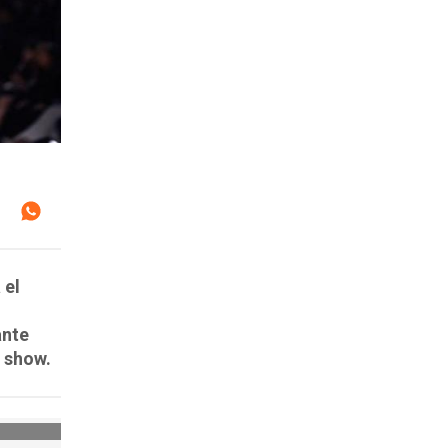
 el
ante
l show.