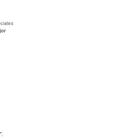
ociales
jor
"
,