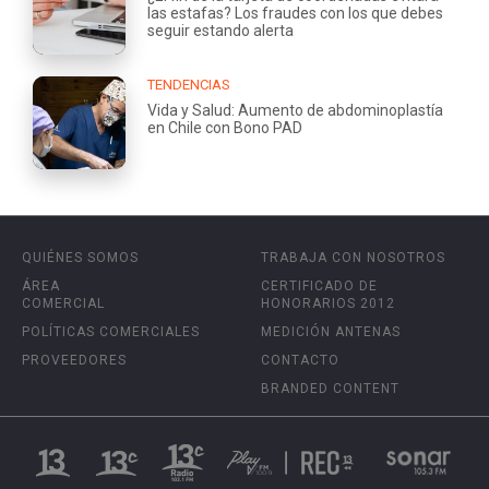
las estafas? Los fraudes con los que debes
seguir estando alerta
TENDENCIAS
Vida y Salud: Aumento de abdominoplastía
en Chile con Bono PAD
QUIÉNES SOMOS
TRABAJA CON NOSOTROS
ÁREA
CERTIFICADO DE
COMERCIAL
HONORARIOS 2012
POLÍTICAS COMERCIALES
MEDICIÓN ANTENAS
PROVEEDORES
CONTACTO
BRANDED CONTENT