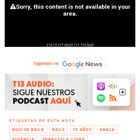
Síguenos en
ETIQUETAS DE ESTA NOTA
AQUÍ SE BAILA
BAILE
10 AÑOS
DANZA
AUSENCIA
FRANCESCA CIGNA