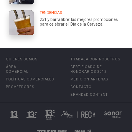
TENDENCIAS
2x1 y barra libre: las mejores promociones
para celebrar el 'Día de la Cerveza'
QUIÉNES SOMOS
TRABAJA CON NOSOTROS
ÁREA
CERTIFICADO DE
COMERCIAL
HONORARIOS 2012
POLÍTICAS COMERCIALES
MEDICIÓN ANTENAS
PROVEEDORES
CONTACTO
BRANDED CONTENT