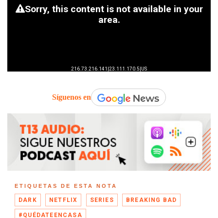
Síguenos en
ETIQUETAS DE ESTA NOTA
DARK
NETFLIX
SERIES
BREAKING BAD
#QUÉDATEENCASA