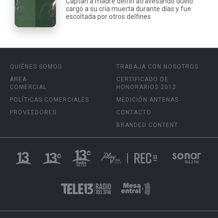
Captan a madre delfín atravesando duelo:
cargó a su cría muerta durante días y fue
escoltada por otros delfines
QUIÉNES SOMOS
TRABAJA CON NOSOTROS
ÁREA
CERTIFICADO DE
COMERCIAL
HONORARIOS 2012
POLÍTICAS COMERCIALES
MEDICIÓN ANTENAS
PROVEEDORES
CONTACTO
BRANDED CONTENT