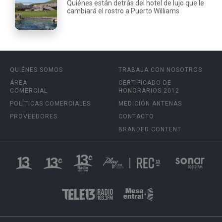
Quiénes están detrás del hotel de lujo que le
cambiará el rostro a Puerto Williams
QUIÉNES SOMOS
TRABAJA CON NOSOTROS
ÁREA
CERTIFICADO DE
COMERCIAL
HONORARIOS 2012
POLÍTICAS COMERCIALES
MEDICIÓN ANTENAS
PROVEEDORES
CONTACTO
BRANDED CONTENT