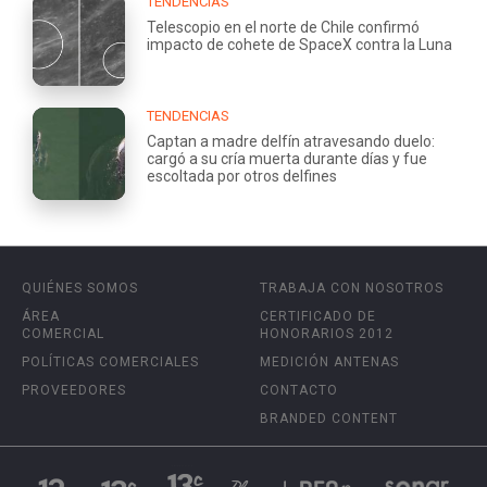
TENDENCIAS
Telescopio en el norte de Chile confirmó
impacto de cohete de SpaceX contra la Luna
TENDENCIAS
Captan a madre delfín atravesando duelo:
cargó a su cría muerta durante días y fue
escoltada por otros delfines
QUIÉNES SOMOS
TRABAJA CON NOSOTROS
ÁREA
CERTIFICADO DE
COMERCIAL
HONORARIOS 2012
POLÍTICAS COMERCIALES
MEDICIÓN ANTENAS
PROVEEDORES
CONTACTO
BRANDED CONTENT