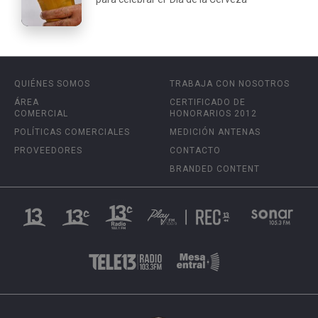
QUIÉNES SOMOS
TRABAJA CON NOSOTROS
ÁREA
CERTIFICADO DE
COMERCIAL
HONORARIOS 2012
POLÍTICAS COMERCIALES
MEDICIÓN ANTENAS
PROVEEDORES
CONTACTO
BRANDED CONTENT