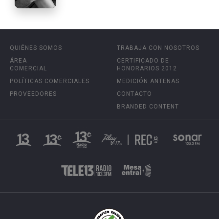
QUIÉNES SOMOS
TRABAJA CON NOSOTROS
ÁREA
CERTIFICADO DE
COMERCIAL
HONORARIOS 2012
POLÍTICAS COMERCIALES
MEDICIÓN ANTENAS
PROVEEDORES
CONTACTO
BRANDED CONTENT