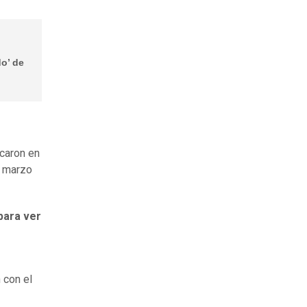
o’ de
caron en
e marzo
para ver
 con el