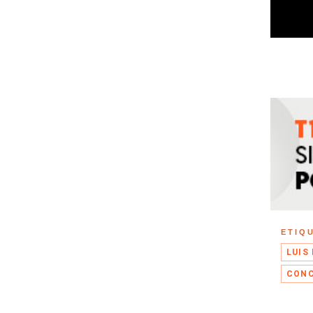
ETIQ
LUIS
CONC