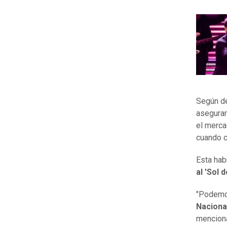
Según de
asegura
el merca
cuando c
Esta habr
al 'Sol 
"Podemo
Naciona
mencion