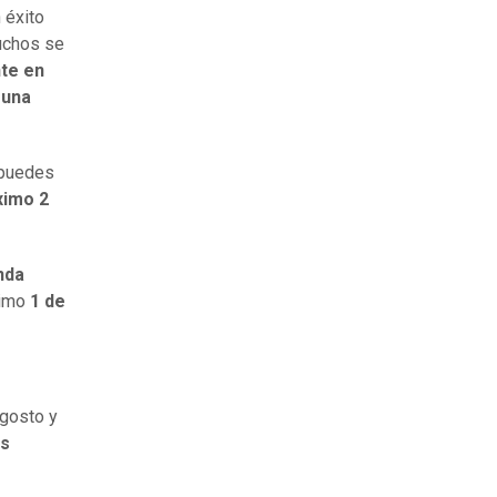
 éxito
muchos se
nte en
á
una
e puedes
ximo 2
nda
ximo
1 de
agosto y
os