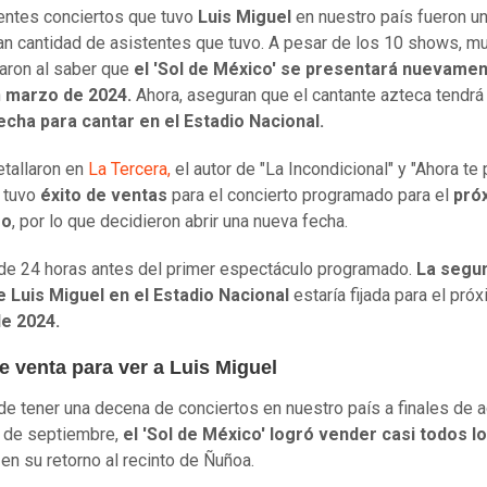
entes conciertos que tuvo
Luis Miguel
en nuestro país fueron un
ran cantidad de asistentes que tuvo. A pesar de los 10 shows, 
aron al saber que
el 'Sol de México' se presentará nuevame
n
marzo de 2024.
Ahora, aseguran que el cantante azteca tendr
echa para cantar en el Estadio Nacional.
tallaron en
La Tercera,
el autor de "La Incondicional" y "Ahora t
 tuvo
éxito de ventas
para el concierto programado para el
pró
zo
, por lo que decidieron abrir una nueva fecha.
 de 24 horas antes del primer espectáculo programado.
La segu
e Luis Miguel en el Estadio Nacional
estaría fijada para el pró
e 2024.
e venta para ver a Luis Miguel
de tener una decena de conciertos en nuestro país a finales de 
o de septiembre,
el 'Sol de México' logró vender casi todos l
en su retorno al recinto de Ñuñoa.