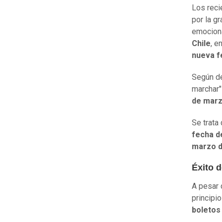
Los reci
por la g
emocion
Chile
, e
nueva f
Según de
marchar"
de mar
Se trata
fecha d
marzo d
Éxito d
A pesar 
principi
boletos