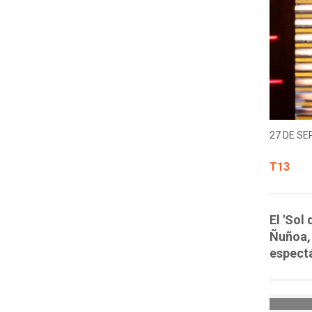
27 DE SE
T13
El 'Sol
Ñuñoa, 
espect