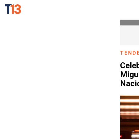
TEND
Cele
Migue
Naci