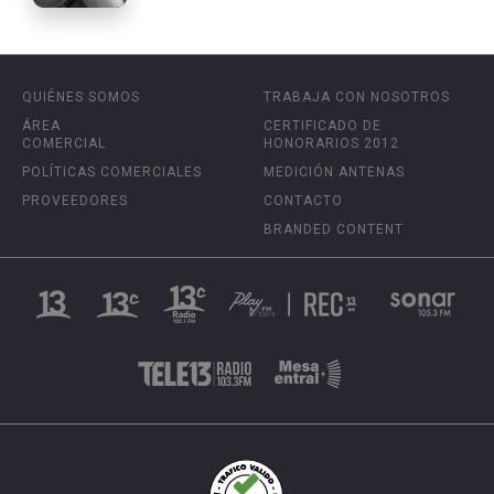
QUIÉNES SOMOS
TRABAJA CON NOSOTROS
ÁREA
CERTIFICADO DE
COMERCIAL
HONORARIOS 2012
POLÍTICAS COMERCIALES
MEDICIÓN ANTENAS
PROVEEDORES
CONTACTO
BRANDED CONTENT