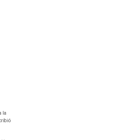
 la
cribió