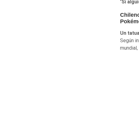
"
Si algu
Chileno
Pokém
Un tatua
Según in
mundial,