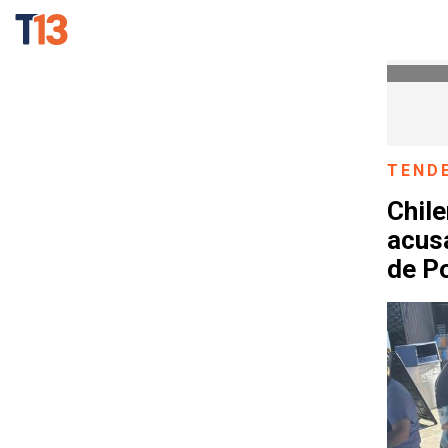
TEND
Chile
acusa
de Po