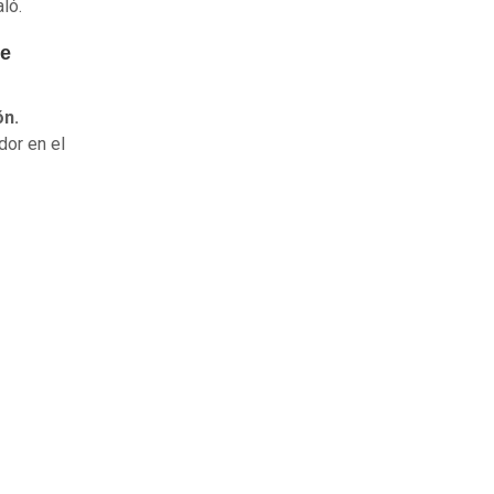
aló.
de
ón.
dor en el