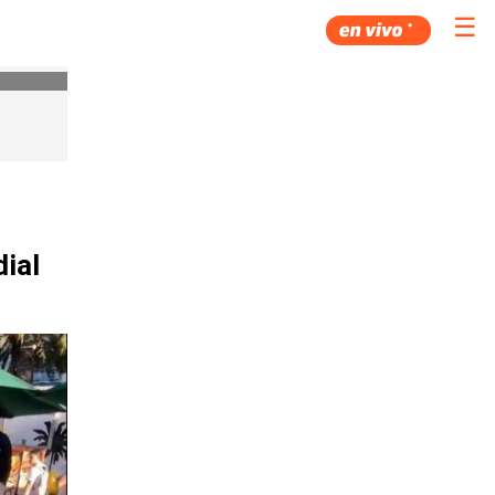
☰
ial