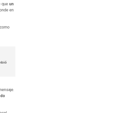
e que
un
donde en
a como
mbió
mensaje.
edo
ocal