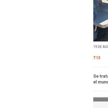
19 DE AG
T13
Se trat
el mund