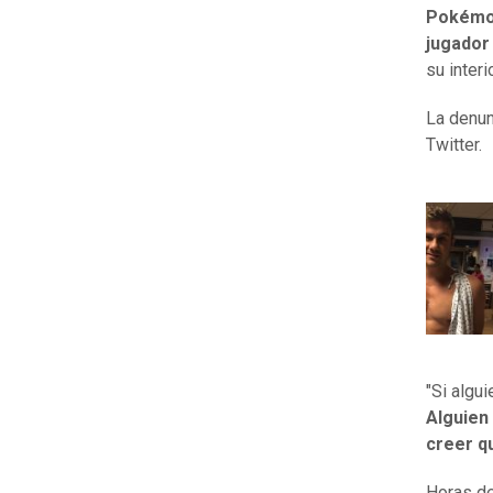
Pokém
jugador
su inter
La denun
Twitter.
"Si algu
Alguien
creer q
Horas de