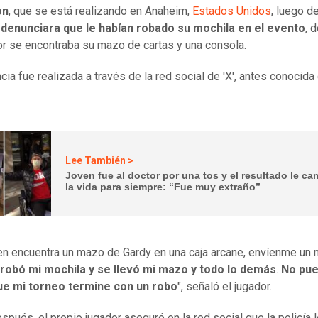
on
, que se está realizando en Anaheim,
Estados Unidos
, luego d
 denunciara que le habían robado su mochila en el evento
, 
ior se encontraba su mazo de cartas y una consola.
cia fue realizada a través de la red social de 'X', antes conocid
Lee También >
Joven fue al doctor por una tos y el resultado le ca
la vida para siempre: “Fue muy extraño”
ien encuentra un mazo de Gardy en una caja arcane, envíenme un 
 robó mi mochila y se llevó mi mazo y todo lo demás
.
No pu
ue mi torneo termine con un robo
", señaló el jugador.
spués, el propio jugador aseguró en la red social que la policía l