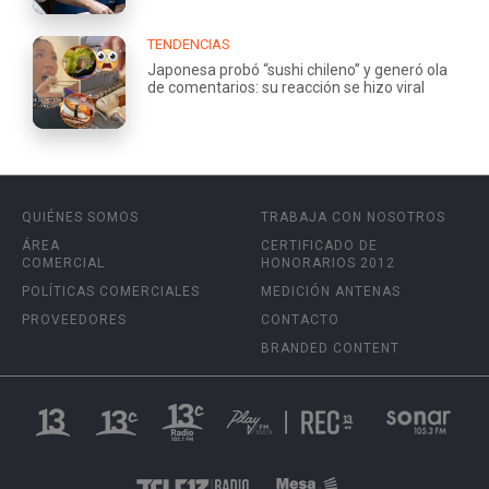
TENDENCIAS
Japonesa probó “sushi chileno” y generó ola
de comentarios: su reacción se hizo viral
QUIÉNES SOMOS
TRABAJA CON NOSOTROS
ÁREA
CERTIFICADO DE
COMERCIAL
HONORARIOS 2012
POLÍTICAS COMERCIALES
MEDICIÓN ANTENAS
PROVEEDORES
CONTACTO
BRANDED CONTENT