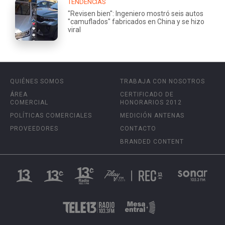
TENDENCIAS
"Revisen bien": Ingeniero mostró seis autos
"camuflados" fabricados en China y se hizo
viral
QUIÉNES SOMOS
TRABAJA CON NOSOTROS
ÁREA
CERTIFICADO DE
COMERCIAL
HONORARIOS 2012
POLÍTICAS COMERCIALES
MEDICIÓN ANTENAS
PROVEEDORES
CONTACTO
BRANDED CONTENT