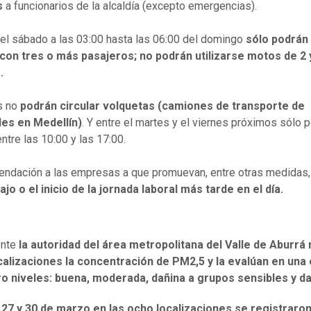
es
a funcionarios de la alcaldía (excepto emergencias).
el sábado a las 03:00 hasta las 06:00 del domingo
sólo podrán 
con tres o más pasajeros; no podrán utilizarse motos de 2 
.
es no
podrán circular volquetas (camiones de transporte de
les en Medellín)
. Y entre el martes y el viernes próximos sólo 
ntre las 10:00 y las 17:00.
ndación a las empresas a que promuevan, entre otras medidas,
ajo o el inicio de la jornada laboral más tarde en el día.
ente
la autoridad del área metropolitana del Valle de Aburrá
calizaciones la concentración de PM2,5 y la evalúan en una
ro niveles: buena, moderada, dañina a grupos sensibles y da
 27 y 30 de marzo en las ocho localizaciones se registraro