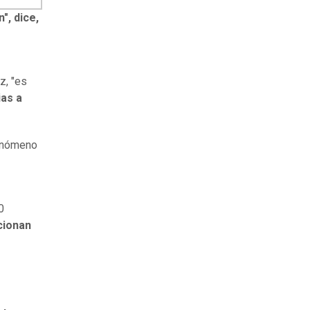
", dice,
z, "es
ias a
fenómeno
0
cionan