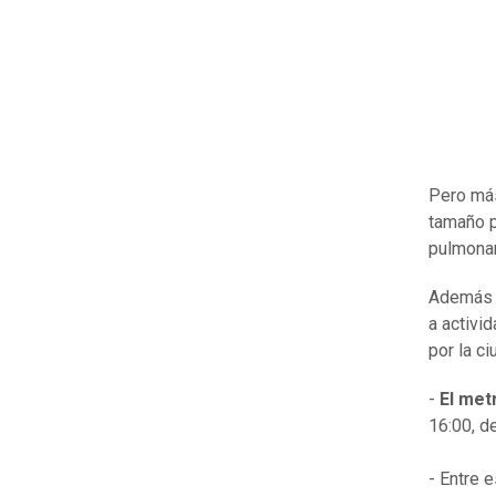
Pero más
tamaño p
pulmonare
Además d
a activid
por la c
-
El met
16:00, d
- Entre 