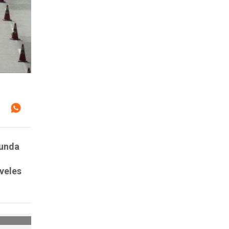
gunda
iveles