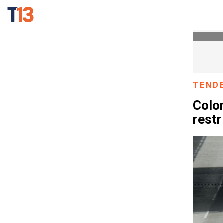
TEND
Colom
restr