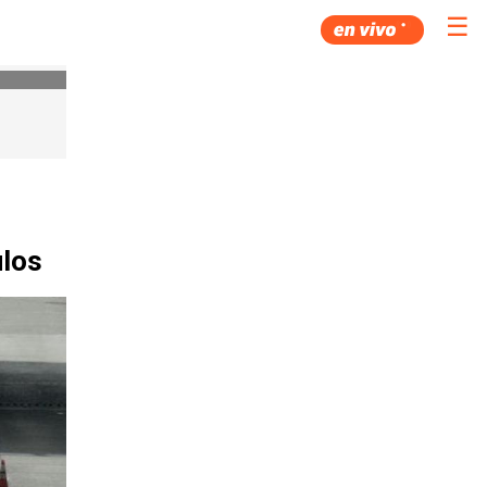
☰
ulos