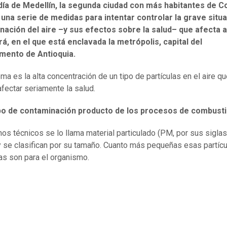
ldía de Medellín, la segunda ciudad con más habitantes de C
una serie de medidas para intentar controlar la grave situ
ación del aire –y sus efectos sobre la salud– que afecta al
á, en el que está enclavada la metrópolis, capital del
mento de Antioquia.
ema es la alta concentración de un tipo de partículas en el aire q
fectar seriamente la salud.
ipo de contaminación producto de los procesos de combusti
nos técnicos se lo llama material particulado (PM, por sus sigla
 y se clasifican por su tamaño. Cuanto más pequeñas esas partíc
as son para el organismo.