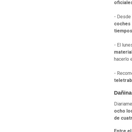
oficial
- Desde 
coches 
tiempos
- El lun
materia
hacerlo e
- Recome
teletrab
Dañina
Diariam
ocho lo
de cuat
Entre el