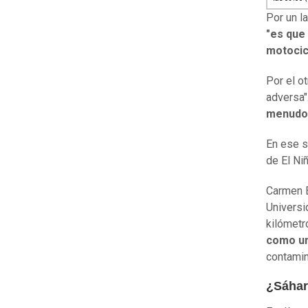
Por un l
"es que 
motocicl
Por el o
adversa"
menudo 
En ese s
de El Ni
Carmen E
Universid
kilómetr
como un
contamin
¿Sáha