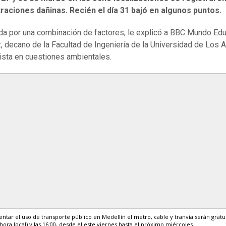
raciones dañinas. Recién el día 31 bajó en algunos puntos.
da por una combinación de factores, le explicó a BBC Mundo Ed
, decano de la Facultad de Ingeniería de la Universidad de Los 
ista en cuestiones ambientales.
ntar el uso de transporte público en Medellín el metro, cable y tranvía serán gratu
 (hora local) y las 16:00, desde el este viernes hasta el próximo miércoles.