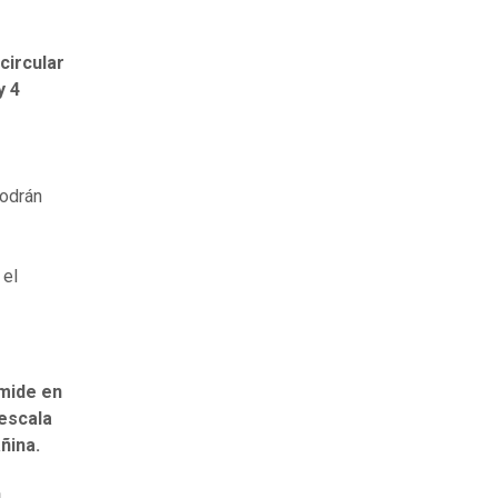
circular
y 4
podrán
 el
 mide en
 escala
ñina.
n