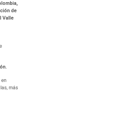
olombia,
ación de
 Valle
ue
ón.
s en
ulas, más