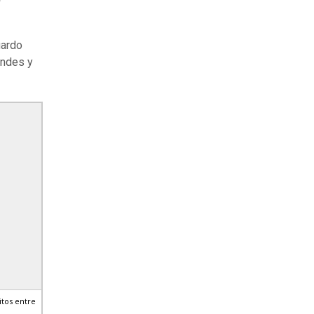
uardo
Andes y
itos entre