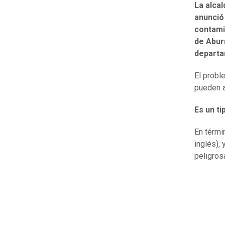
La alca
anunció 
contamin
de Aburr
departa
El probl
pueden a
Es un t
En térmi
inglés),
peligros