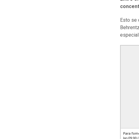
concent
Esto se 
Behrentz
especial
Para fome
las 09:00