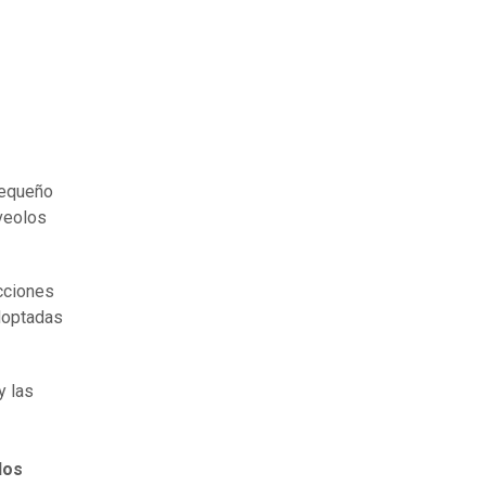
pequeño
veolos
cciones
doptadas
y las
los