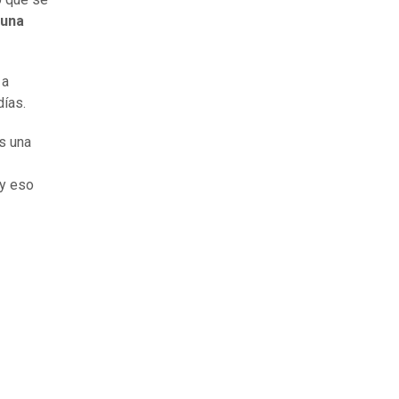
 una
a
días.
s una
y eso