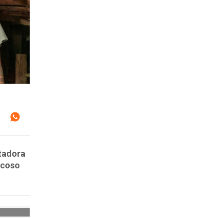
ntadora
acoso