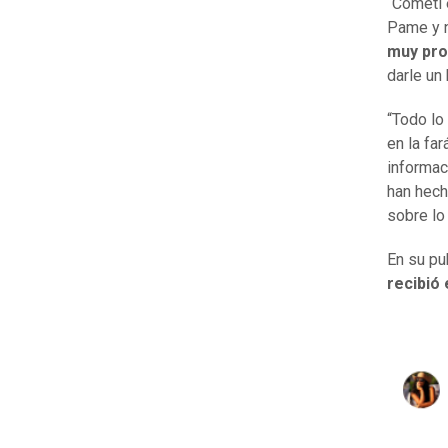
“Cometí 
Pame y n
muy pro
darle un
“Todo lo
en la fa
informac
han hech
sobre lo
En su pu
recibió