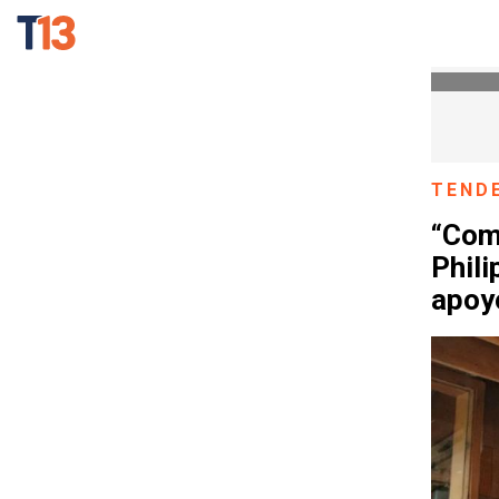
TEND
“Com
Phili
apoy