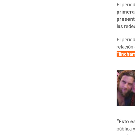
El perio
primera
present
las rede
El perio
relación
“lincham
“Esto es
pública 