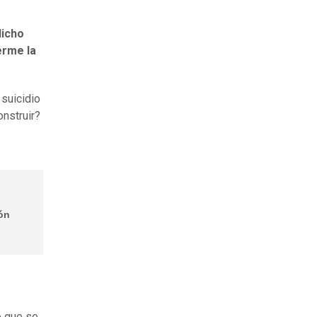
dicho
erme la
 suicidio
nstruir?
ión
o que se