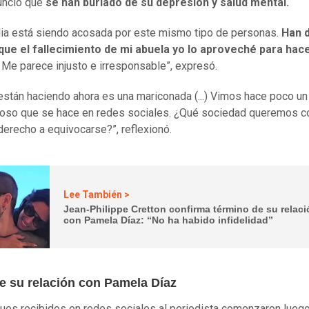
unció que
se han burlado de su depresión y salud mental.
lia está siendo acosada por este mismo tipo de personas.
Han 
 que el fallecimiento de mi abuela yo lo aproveché para hac
Me parece injusto e irresponsable”, expresó.
están haciendo ahora es una mariconada (...) Vimos hace poco un
coso que se hace en redes sociales. ¿Qué sociedad queremos co
derecho a equivocarse?”, reflexionó.
Lee También >
Jean-Philippe Cretton confirma término de su relac
con Pamela Díaz: “No ha habido infidelidad”
de su relación con Pamela Díaz
ues recibidos en redes sociales al periodista comenzaron lueg