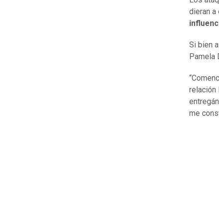
dieran a
influenc
Si bien 
Pamela D
“Comencé
relación
entregán
me const