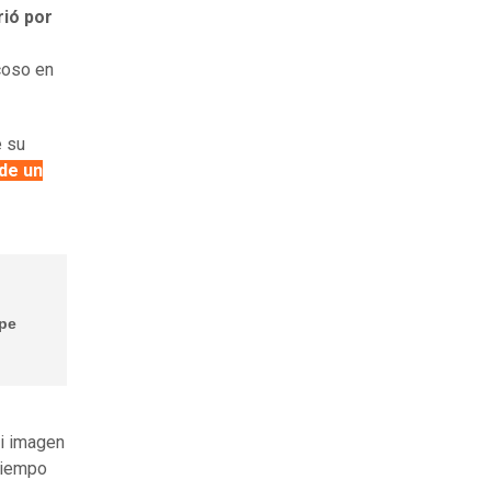
rió por
coso en
e su
 de un
ppe
mi imagen
 tiempo