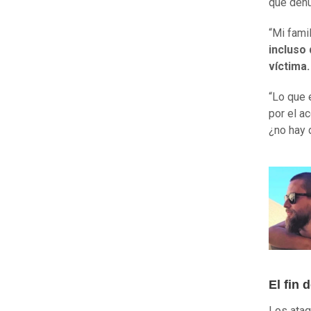
que den
“Mi fami
incluso
víctima.
“Lo que 
por el a
¿no hay 
El fin 
Los ataq