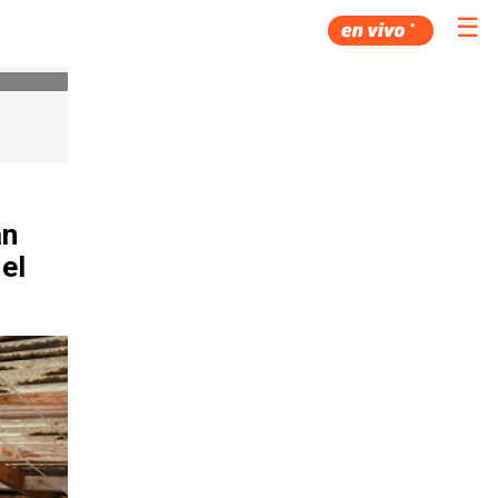
☰
an
el