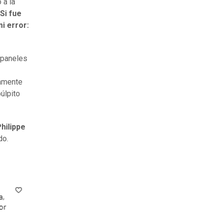
 a la
Si fue
i error:
 paneles
camente
úlpito
hilippe
do.