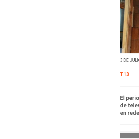
3 DE JULI
T13
El peri
de tele
en rede