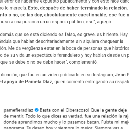
el error de haberme expuesto públicamente y con esto hice daño
o lo merecía.
Esto, después de haber terminado la relación. 
nto o no, se las doy, absolutamente cuestionable, ese fue m
 beso a una persona en un espacio público, eso”, agregó.
 demás que se está diciendo es falso, es grave, es hiriente. Hay
rándula que hablan descriteriadamente sin siquiera chequear la
ión. Me da vergüenza estar en la boca de personas que históri
o de su vida un espectáculo farandulero y hoy hablan desde un p
 que se debe o no se debe hacer”, complementó.
blicación, que fue en un video publicado en su Instagram,
Jean P
 el apoyo de Pamela Díaz,
quien comentó entregando su respal