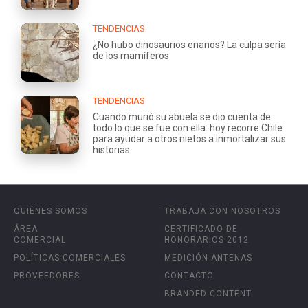
TENDENCIAS
¿No hubo dinosaurios enanos? La culpa sería
de los mamíferos
TENDENCIAS
Cuando murió su abuela se dio cuenta de
todo lo que se fue con ella: hoy recorre Chile
para ayudar a otros nietos a inmortalizar sus
historias
QUIÉNES SOMOS
TRABAJA CON NOSOTROS
ÁREA
CERTIFICADO DE
COMERCIAL
HONORARIOS 2012
POLÍTICAS COMERCIALES
MEDICIÓN ANTENAS
PROVEEDORES
CONTACTO
BRANDED CONTENT