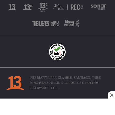
INÉS MATTE URREJOLA #0848, SANTIAGO, CHILE
FONO (562) 2 251 4000 © TODOS LOS DERECHOS
RESERVADOS. 13.CL