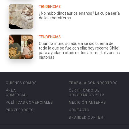
TENDENCIAS
¿No hubo dinosaurios enanos? La culpa sería
de los mamíferos
TENDENCIAS
Cuando murió su abuela se dio cuenta de
todo lo que se fue con ella: hoy recorre Chile
para ayudar a otros nietos a inmortalizar sus
historias
QUIÉNES SOMOS
TRABAJA CON NOSOTROS
ÁREA
CERTIFICADO DE
COMERCIAL
HONORARIOS 2012
POLÍTICAS COMERCIALES
MEDICIÓN ANTENAS
PROVEEDORES
CONTACTO
BRANDED CONTENT